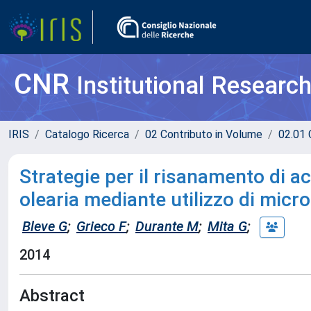
CNR
Institutional Researc
IRIS
Catalogo Ricerca
02 Contributo in Volume
02.01 
Strategie per il risanamento di ac
olearia mediante utilizzo di mic
Bleve G
;
Grieco F
;
Durante M
;
Mita G
;
2014
Abstract