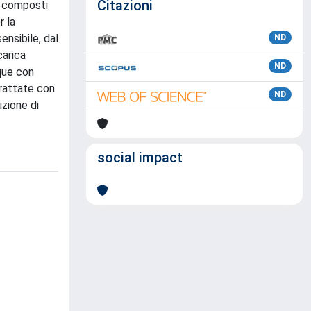
Citazioni
 i composti
r la
ensibile, dal
ND
carica
ND
que con
 trattate con
ND
uzione di
social impact