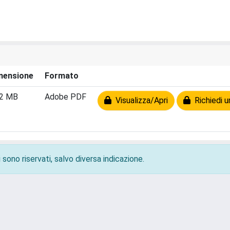
mensione
Formato
22 MB
Adobe PDF
Visualizza/Apri
Richiedi u
 sono riservati, salvo diversa indicazione.