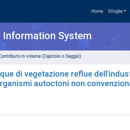
Home
Sfoglia
h Information System
Contributo in volume (Capitolo o Saggio)
que di vegetazione reflue dell'indus
rorganismi autoctoni non convenzion