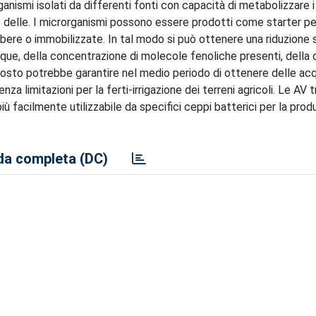
ganismi isolati da differenti fonti con capacità di metabolizzare
nte delle. I microrganismi possono essere prodotti come starter pe
ibere o immobilizzate. In tal modo si può ottenere una riduzione s
ue, della concentrazione di molecole fenoliche presenti, della 
posto potrebbe garantire nel medio periodo di ottenere delle ac
nza limitazioni per la ferti-irrigazione dei terreni agricoli. Le AV
ù facilmente utilizzabile da specifici ceppi batterici per la prod
a completa (DC)