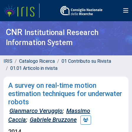
CNR
Institutional Research
Information System
IRIS
Catalogo Ricerca
01 Contributo su Rivista
01.01 Articolo in rivista
A survey on real-time motion
estimation techniques for underwater
robots
Gianmarco Veruggio
;
Massimo
Caccia
;
Gabriele Bruzzone
2014