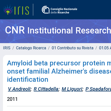
CNR
Institutional Researc
IRIS
Catalogo Ricerca
01 Contributo su Rivista
01.05 A
Amyloid beta precursor protein m
onset familial Alzheimer's disease
identification
V Andreoli
;
R Cittadella
;
M Liguori
;
P Spadafor
2011