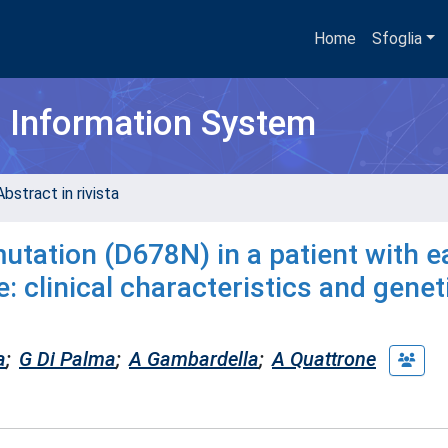
Home
Sfoglia
h Information System
bstract in rivista
utation (D678N) in a patient with ea
: clinical characteristics and genet
a
;
G Di Palma
;
A Gambardella
;
A Quattrone