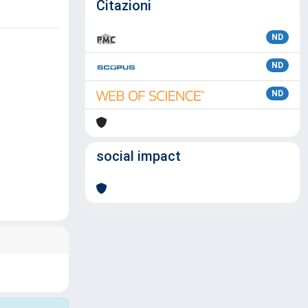
Citazioni
ND
ND
ND
social impact