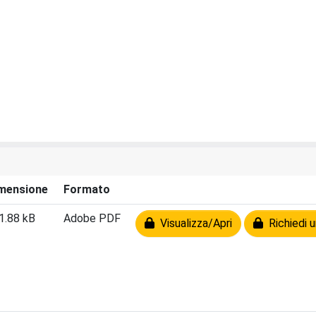
mensione
Formato
1.88 kB
Adobe PDF
Visualizza/Apri
Richiedi u