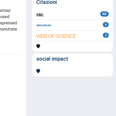
Citazioni
ontour
ND
posed
 expressed
4
emonstrate
2
social impact