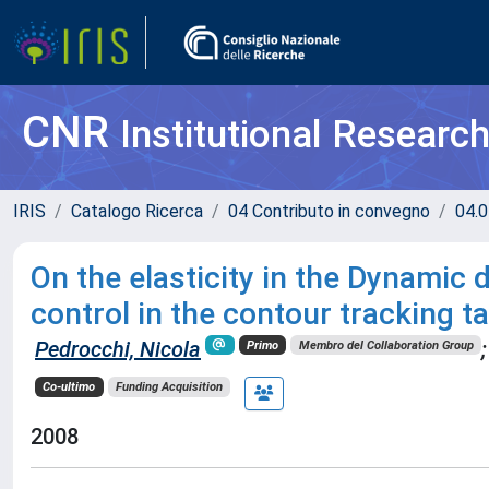
CNR
Institutional Researc
IRIS
Catalogo Ricerca
04 Contributo in convegno
04.0
On the elasticity in the Dynamic 
control in the contour tracking t
Pedrocchi, Nicola
;
Primo
Membro del Collaboration Group
Co-ultimo
Funding Acquisition
2008