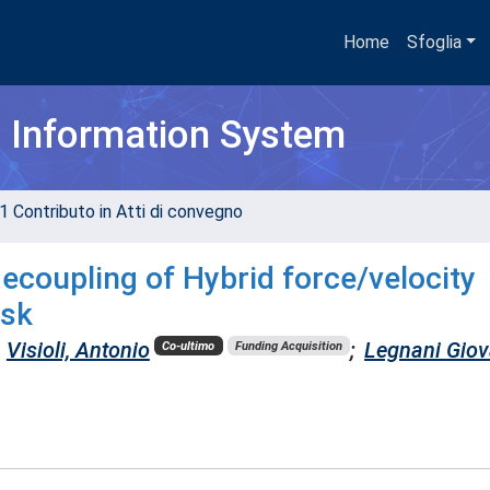
Home
Sfoglia
h Information System
1 Contributo in Atti di convegno
decoupling of Hybrid force/velocity
ask
Visioli, Antonio
;
Legnani Giov
Co-ultimo
Funding Acquisition