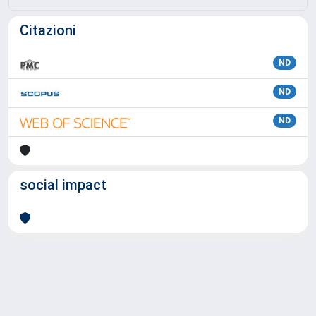
Citazioni
ND
ND
ND
social impact