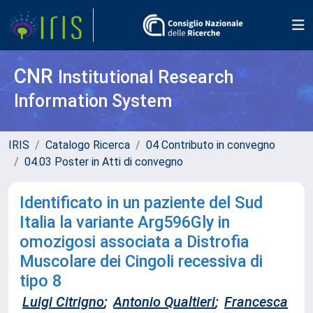
CNR
Institutional Research
Information System
IRIS
Catalogo Ricerca
04 Contributo in convegno
04.03 Poster in Atti di convegno
Identificato in un paziente del Sud
Italia la variante Arg596Gly in
omozigosi associata a Distrofia
Muscolare dei Cingoli recessiva di
tipo 8
Luigi Citrigno
;
Antonio Qualtieri
;
Francesca