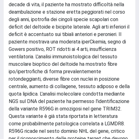
decade di vita, il paziente ha mostrato difficoltà nella
deambulazione e stazione eretta peggiorati nel corso
degli anni, ipotrofia dei cingoli specie scapolari con
deficit del deltoide e bicipite laterale. Agli arti inferiori il
deficit è accentuato sui tibiali anteriori e peronieri. Il
paziente mostrava una moderata iperCkemia, segno di
Gowers positivo, ROT ridotti ai 4 arti, insufficienza
ventilatoria. L'analisi immunoistologica del tessuto
muscolare bioptico del deltoide ha mostrato fibre
ipo/ipertrofiche di forma prevalentemente
rotondeggianti, diverse fibre con nuclei in posizione
centrale, aumento di collagene, tessuto adiposo e della
quota lipidica. L'analisi molecolare condotta mediante
NGS sul DNA del paziente ha permesso l'identificazione
della variante R596G in omozigosi nel gene TRIM32.
Questa variante è già stata riportata in letteratura
come probabilmente patologica correlata a LGMDR8.
R596G ricade nel sesto dominio NHL del gene, critico
per il riconoscimento delle proteine target che devono