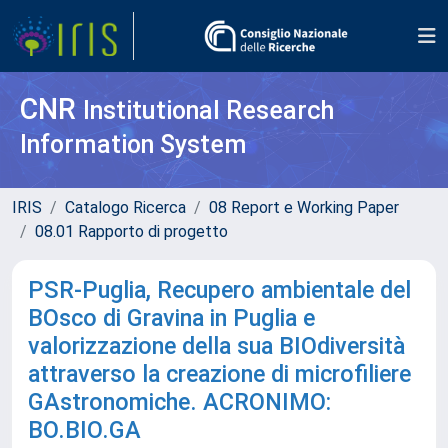
CNR
Institutional Research
Information System
IRIS
Catalogo Ricerca
08 Report e Working Paper
08.01 Rapporto di progetto
PSR-Puglia, Recupero ambientale del
BOsco di Gravina in Puglia e
valorizzazione della sua BIOdiversità
attraverso la creazione di microfiliere
GAstronomiche. ACRONIMO:
BO.BIO.GA