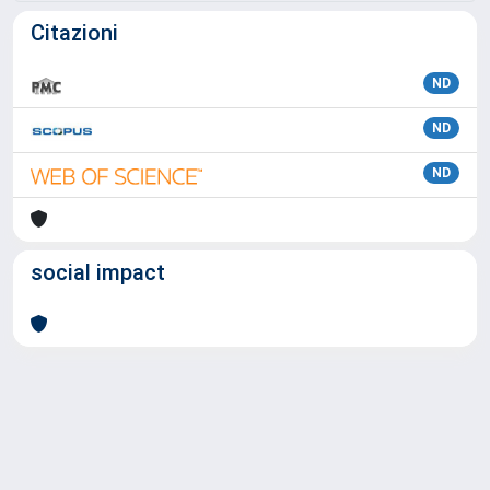
Citazioni
ND
ND
ND
social impact