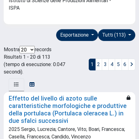
Istituto di Scienze delle Produzioni Alimentari -
ISPA
Esportazione
Tutti (113)
Mostra
records
Risultati 1 - 20 di 113
(tempo di esecuzione: 0.047
1
2
3
4
5
6
secondi).
Effetto del livello di azoto sulle
caratteristiche morfologiche e produttive
della portulaca (Portulaca oleracea L.) in
due sfalci successivi
2025 Sergio, Lucrezia; Cantore, Vito; Boari, Francesca;
Casella, Francesca; Candido, Vincenzo