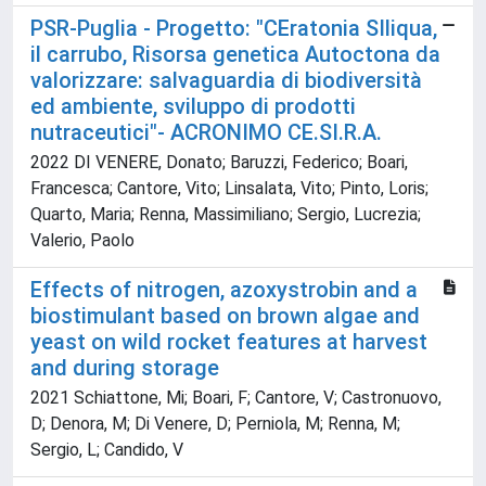
PSR-Puglia - Progetto: "CEratonia SIliqua,
il carrubo, Risorsa genetica Autoctona da
valorizzare: salvaguardia di biodiversità
ed ambiente, sviluppo di prodotti
nutraceutici"- ACRONIMO CE.SI.R.A.
2022 DI VENERE, Donato; Baruzzi, Federico; Boari,
Francesca; Cantore, Vito; Linsalata, Vito; Pinto, Loris;
Quarto, Maria; Renna, Massimiliano; Sergio, Lucrezia;
Valerio, Paolo
Effects of nitrogen, azoxystrobin and a
biostimulant based on brown algae and
yeast on wild rocket features at harvest
and during storage
2021 Schiattone, Mi; Boari, F; Cantore, V; Castronuovo,
D; Denora, M; Di Venere, D; Perniola, M; Renna, M;
Sergio, L; Candido, V