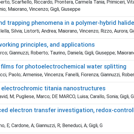
rto; Scarfiello, Riccardo; Prontera, Carmela Tania; Primiceri, Vi
nio; Maiorano, Vincenzo; Gigli, Giuseppe
 and trapping phenomena in a polymer-hybrid hali
ella, Silvia; Listorti, Andrea; Maiorano, Vincenzo; Rizzo, Aurora; 
working principles, and applications
co; Giannuzzi, Roberto; Taurino, Daniela; Gigli, Giuseppe; Maiora
 films for photoelectrochemical water splitting
cci, Paolo; Armenise, Vincenza; Fanelli, Fiorenza; Giannuzzi, Rob
 electrochromic titania nanostructures
vid, M; Pugliese, Marco; DE MARCO, Luisa; Carallo, Sonia; Gigli, 
uced electron transfer investigation, redox-contr
o, E; Cardone, A; Giannuzzi, R; Beneduci, A; Gigli, G