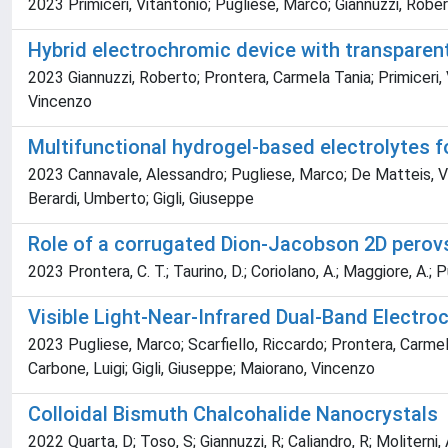
2023 Primiceri, Vitantonio; Pugliese, Marco; Giannuzzi, Robert
Hybrid electrochromic device with transparent
2023 Giannuzzi, Roberto; Prontera, Carmela Tania; Primiceri, 
Vincenzo
Multifunctional hydrogel-based electrolytes 
2023 Cannavale, Alessandro; Pugliese, Marco; De Matteis, Val
Berardi, Umberto; Gigli, Giuseppe
Role of a corrugated Dion-Jacobson 2D perovs
2023 Prontera, C. T.; Taurino, D.; Coriolano, A.; Maggiore, A.; Pug
Visible Light-Near-Infrared Dual-Band Electro
2023 Pugliese, Marco; Scarfiello, Riccardo; Prontera, Carmela
Carbone, Luigi; Gigli, Giuseppe; Maiorano, Vincenzo
Colloidal Bismuth Chalcohalide Nanocrystals
2022 Quarta, D; Toso, S; Giannuzzi, R; Caliandro, R; Moliterni, A