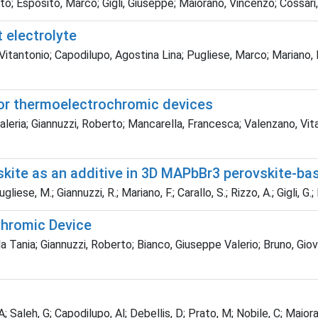
o; Esposito, Marco; Gigli, Giuseppe; Maiorano, Vincenzo; Cossari, 
 electrolyte
Vitantonio; Capodilupo, Agostina Lina; Pugliese, Marco; Mariano, F
for thermoelectrochromic devices
eria; Giannuzzi, Roberto; Mancarella, Francesca; Valenzano, Vitan
kite as an additive in 3D MAPbBr3 perovskite-bas
liese, M.; Giannuzzi, R.; Mariano, F.; Carallo, S.; Rizzo, A.; Gigli, G
chromic Device
 Tania; Giannuzzi, Roberto; Bianco, Giuseppe Valerio; Bruno, Giova
; Saleh, G; Capodilupo, Al; Debellis, D; Prato, M; Nobile, C; Maiorano