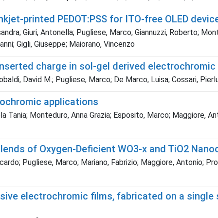
inkjet-printed PEDOT:PSS for ITO-free OLED devic
andra; Giuri, Antonella; Pugliese, Marco; Giannuzzi, Roberto; Mon
vanni; Gigli, Giuseppe; Maiorano, Vincenzo
 inserted charge in sol-gel derived electrochromic
obaldi, David M.; Pugliese, Marco; De Marco, Luisa; Cossari, Pierlu
rochromic applications
la Tania; Monteduro, Anna Grazia; Esposito, Marco; Maggiore, Anto
lends of Oxygen-Deficient WO3-x and TiO2 Nanoc
ccardo; Pugliese, Marco; Mariano, Fabrizio; Maggiore, Antonio; Pro
ive electrochromic films, fabricated on a single 