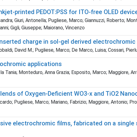
inkjet-printed PEDOT:PSS for ITO-free OLED devic
andra; Giuri, Antonella; Pugliese, Marco; Giannuzzi, Roberto; Mon
vanni; Gigli, Giuseppe; Maiorano, Vincenzo
 inserted charge in sol-gel derived electrochromic
obaldi, David M.; Pugliese, Marco; De Marco, Luisa; Cossari, Pierlu
rochromic applications
la Tania; Monteduro, Anna Grazia; Esposito, Marco; Maggiore, Anto
lends of Oxygen-Deficient WO3-x and TiO2 Nanoc
ccardo; Pugliese, Marco; Mariano, Fabrizio; Maggiore, Antonio; Pro
ive electrochromic films, fabricated on a single 