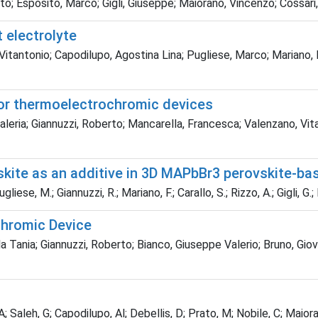
o; Esposito, Marco; Gigli, Giuseppe; Maiorano, Vincenzo; Cossari, 
 electrolyte
Vitantonio; Capodilupo, Agostina Lina; Pugliese, Marco; Mariano, F
for thermoelectrochromic devices
eria; Giannuzzi, Roberto; Mancarella, Francesca; Valenzano, Vitan
kite as an additive in 3D MAPbBr3 perovskite-bas
liese, M.; Giannuzzi, R.; Mariano, F.; Carallo, S.; Rizzo, A.; Gigli, G
chromic Device
 Tania; Giannuzzi, Roberto; Bianco, Giuseppe Valerio; Bruno, Giova
; Saleh, G; Capodilupo, Al; Debellis, D; Prato, M; Nobile, C; Maiorano