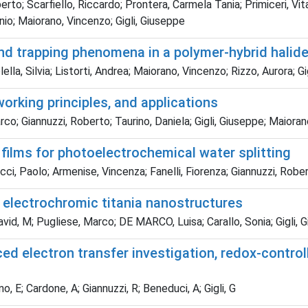
rto; Scarfiello, Riccardo; Prontera, Carmela Tania; Primiceri, Vi
nio; Maiorano, Vincenzo; Gigli, Giuseppe
 and trapping phenomena in a polymer-hybrid hali
ella, Silvia; Listorti, Andrea; Maiorano, Vincenzo; Rizzo, Aurora; 
working principles, and applications
co; Giannuzzi, Roberto; Taurino, Daniela; Gigli, Giuseppe; Maiora
 films for photoelectrochemical water splitting
cci, Paolo; Armenise, Vincenza; Fanelli, Fiorenza; Giannuzzi, Rob
 electrochromic titania nanostructures
vid, M; Pugliese, Marco; DE MARCO, Luisa; Carallo, Sonia; Gigli, 
uced electron transfer investigation, redox-contr
o, E; Cardone, A; Giannuzzi, R; Beneduci, A; Gigli, G