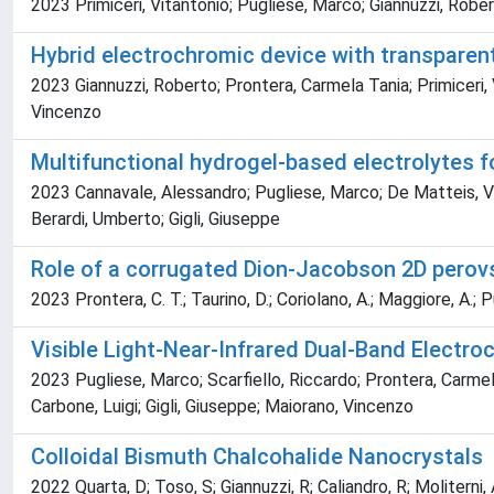
2023 Primiceri, Vitantonio; Pugliese, Marco; Giannuzzi, Robert
Hybrid electrochromic device with transparent
2023 Giannuzzi, Roberto; Prontera, Carmela Tania; Primiceri, 
Vincenzo
Multifunctional hydrogel-based electrolytes 
2023 Cannavale, Alessandro; Pugliese, Marco; De Matteis, Val
Berardi, Umberto; Gigli, Giuseppe
Role of a corrugated Dion-Jacobson 2D perovs
2023 Prontera, C. T.; Taurino, D.; Coriolano, A.; Maggiore, A.; Pug
Visible Light-Near-Infrared Dual-Band Electro
2023 Pugliese, Marco; Scarfiello, Riccardo; Prontera, Carmela
Carbone, Luigi; Gigli, Giuseppe; Maiorano, Vincenzo
Colloidal Bismuth Chalcohalide Nanocrystals
2022 Quarta, D; Toso, S; Giannuzzi, R; Caliandro, R; Moliterni, A