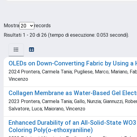
Mostra
records
Risultati 1 - 20 di 26 (tempo di esecuzione: 0.053 secondi).
OLEDs on Down-Converting Fabric by Using a H
2024 Prontera, Carmela Tania; Pugliese, Marco; Mariano, Fabri
Vincenzo
Collagen Membrane as Water-Based Gel Electr
2023 Prontera, Carmela Tania; Gallo, Nunzia; Giannuzzi, Robert
Salvatore, Luca; Maiorano, Vincenzo
Enhanced Durability of an All-Solid-State WO
Coloring Poly(o-ethoxyaniline)