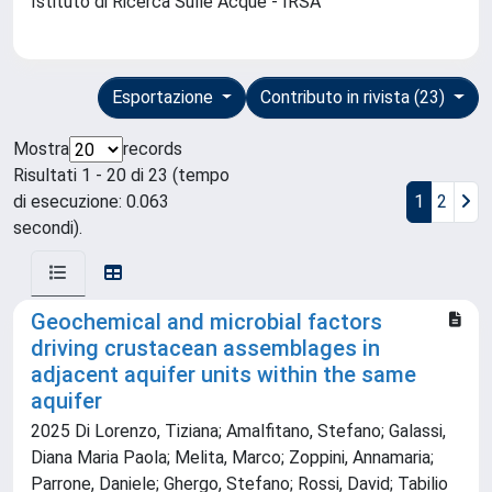
Istituto di Ricerca Sulle Acque - IRSA
Esportazione
Contributo in rivista (23)
Mostra
records
Risultati 1 - 20 di 23 (tempo
di esecuzione: 0.063
1
2
secondi).
Geochemical and microbial factors
driving crustacean assemblages in
adjacent aquifer units within the same
aquifer
2025 Di Lorenzo, Tiziana; Amalfitano, Stefano; Galassi,
Diana Maria Paola; Melita, Marco; Zoppini, Annamaria;
Parrone, Daniele; Ghergo, Stefano; Rossi, David; Tabilio