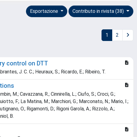
Esportazione
Contributo in rivista (38)
1
2
ry control on DTT
Abrantes, J. C. C.; Heuraux, S.; Ricardo, E.; Ribeiro, T.
tions
bin, M.; Cavazzana, R.; Cinnirella, L.; Ciufo, S.; Croci, G.;
Guiotto, F.; La Matina, M.; Marchiori, G.; Marconato, N.; Mario, I.;
utignano, O.; Rigamonti, D.; Rigoni Garola, A.; Rizzolo, A.;
niol, B.