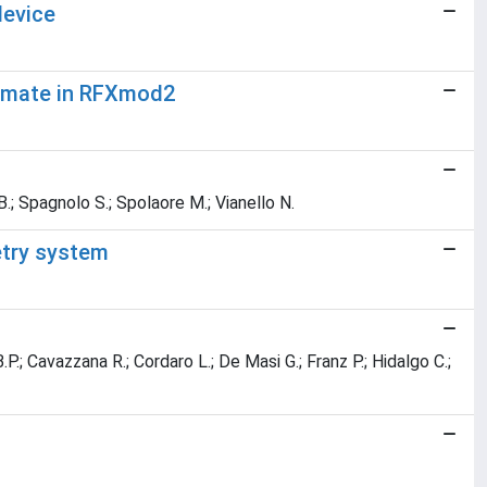
device
stimate in RFXmod2
B.; Spagnolo S.; Spolaore M.; Vianello N.
etry system
.P.; Cavazzana R.; Cordaro L.; De Masi G.; Franz P.; Hidalgo C.;