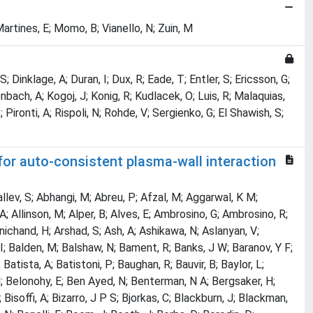
artines, E; Momo, B; Vianello, N; Zuin, M
 Dinklage, A; Duran, I; Dux, R; Eade, T; Entler, S; Ericsson, G;
lenbach, A; Kogoj, J; Konig, R; Kudlacek, O; Luis, R; Malaquias,
Pironti, A; Rispoli, N; Rohde, V; Sergienko, G; El Shawish, S;
for auto-consistent plasma-wall interaction
 L; Keenan, T; Keep, J; Kempenaars, M; Kennedy, C; Kenny, D; Kent, J; Kent, O N; Khilkevich, E; Kim, H T; Kim, H S; Kinch, A; King, C; King, D; King, R F; Kinna, D J; Kiptily, V; Kirk, A; Kirov, K; Kirschner, A; Kizane, G; Klepper, C; Klix, A; Knight, P; Knipe, S J; Knott, S; Kobuchi, T; Koechl, F; Kocsis, G; Kodeli, I; Kogan, L; Kogut, D; Koivuranta, S; Kominis, Y; Koeppen, M; Kos, B; Koskela, T; Koslowski, H R; Koubiti, M; Kovari, M; Kowalskastrzeciwilk, E; Krasilnikov, A; Krasilnikov, V; Krawczyk, N; Kresina, M; Krieger, K; Krivska, A; Kruezi, U; Ksiazek, I; Kukushkin, A; Kundu, A; Kurkisuonio, T; Kwak, S; Kwiatkowski, R; Kwon, O J; Laguardia, L; Lahtinen, A; Laing, A; Lam, N; Lambertz, H T; Lane, C; Lang, P T; Lanthaler, S; Lapins, J; Lasa, A; Last, J R; Laszynska, E; Lawless, R; Lawson, A; Lawson, K D; Lazaros, A; Lazzaro, E; Leddy, J; Lee, S; Lefebvre, X; Leggate, H J; Lehmann, J; Lehnen, M; Leichtle, D; Leichuer, P; Leipold, F; Lengar, I; Lennholm, M; Lerche, E; Lescinskis, A; Lesnoj, S; Letellier, E; Leyland, M; Leysen, W; L, Li; Liang, Y; Likonen, J; Linke, J; Linsmeier, Ch; Lipschultz, B; Liu, G; Liu, Y; Lo Schiavo, V P; Loarer, T; Loarte, A; Lobel, R C; Lomanowski, B; Lomas, P J; Lonnroth, J; Lopez, J M; Lopezrazola, J; Lorenzini, R; Losada, U; Lovell, J J; Loving, A B; Lowry, C; Luce, T; Lucock, R M A; Lukin, A; Luna, C; Lungaroni, M; Lungu, C P; Lungu, M; Lunniss, A; Lupelli, I; Lyssoivan, A; Macdonald, N; Macheta, P; Maczewa, K; Magesh, B; Maget, P; Maggi, C; Maier, H; Mailloux, J; Makkonen, T; Makwana, R; Malaquias, A; Malizia, A; Manas, P; Manning, A; Manso, M E; Mantica, P; Mantsinen, M; Manzanares, A; Maquet, Ph; Marandet, Y; Marcenko, N; Marchetto, C; Marchuk, O; Marinelli, M; Marinucci, M; Markovic, T; Marocco, D; Marot, L; Marren, C A; Marshal, R; Martin, A; Martin, Y; Martin de Aguilera, A; Martinez, F J; Martinsolis, J R; Martynova, Y; Maruyama, S; Masiello, A; Maslov, M; Matejcik, S; Mattei, M; Matthews, G F; Maviglia, F; Mayer, M; Mayoral, M L; Maysmith, T; Mazon, D; Mazzotta, C; Mcadams, R; Mccarthy, P J; Mcclements, K G; Mccormack, O; Mccullen, P A; Mcdonald, D; Mcintosh, S; Mckean, R; Mckehon, J; Meadows, R C; Meakins, A; Medina, F; Medland, M; Medley, S; Meigh, S; Meigs, A G; Meisl, G; Meitner, S; Meneses, L; Menmuir, S; Mergia, K; Merrigan, I R; Mertens, Ph; Meshchaninov, S; Messiaen, A; Meyer, H; Mianowski, S; Michling, R; Middletongear, D; Miettunen, J; Militello, F; Militelloasp, E; Miloshevsky, G; Mink, F; Minucci, S; Miyoshi, Y; Mlynar, J; Molina, D; Monakhov, I; Moneti, M; Mooney, R; Moradi, S; Mordijck, S; Moreira, L; Moreno, R; Moro, F; Morris, A W; Morris, J; Moser, L; Mosher, S; Moulton, D; Murari, A; Muraro, A; Murphy, S; Asakura, N N; Na, Y S; Nabais, F; Naish, R; Nakano, T; Nardon, E; Naulin, V; Nave, M F F; Nedzelski, I; Nemtsev, G; Nespoli, F; Neto, A; Neu, R; Neverov, V S; Newman, M; Nicholls, K J; Nicolas, T; Nielsen, A H; Nielsen, P; Nilsson, E; Nishijima, D; Noble, C; Nocente, M; No