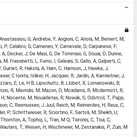
 Anastassiou, G; Andrebe, Y; Angioni, C; Ariola, M; Bernert, M;
i, P; Calabro, G; Camenen, Y; Carnevale, D; Carpanese, F;
cka, A; Decker, J; De Masi, G; De Tommasi, G; Douai, D; Dunne,
M; Frassinetti, L; Furno, I; Galeani, S; Gallo, A; Galperti, C;
 Guirlet, R; Hakola, A; Ham, C; Harrison, J; Hawke, J;
, C Ionita; Isliker, H; Jacquier, R; Jardin, A; Kamleitner, J;
zzaro, E; Le, H B; Lipschultz, B; Llobet, X; Lomanowski, B;
aurizio, R; Mavridis, M; Mazon, D; Mcadams, R; Mcdermott, R;
 A H; Nocente, M; Nouailletas, R; Nowak, S; Odstrcil, T; Papp,
apson, C; Rasmussen, J Juul; Reich, M; Reimerdes, H; Reux, C;
er, P; Schrittwieser, R; Sciortino, F; Sertoli, M; Sheikh, U;
Thornton, A; Tophoj, L; Tran, M Q; Tsironis, C; Tsui, C;
; Wauters, T; Weisen, H; Wischmeier, M; Zestanakis, P; Zuin, M