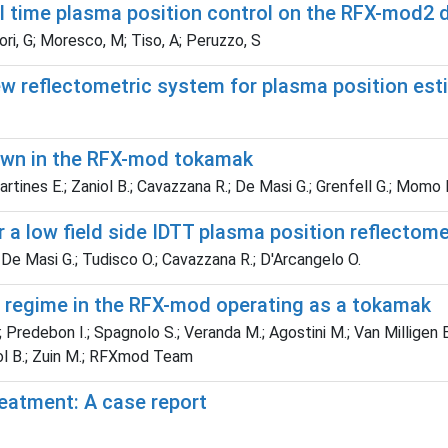
al time plasma position control on the RFX-mod2 
ri, G; Moresco, M; Tiso, A; Peruzzo, S
 new reflectometric system for plasma position e
own in the RFX-mod tokamak
artines E.; Zaniol B.; Cavazzana R.; De Masi G.; Grenfell G.; Momo 
 low field side IDTT plasma position reflectom
.; De Masi G.; Tudisco O.; Cavazzana R.; D'Arcangelo O.
e regime in the RFX-mod operating as a tokamak
.; Predebon I.; Spagnolo S.; Veranda M.; Agostini M.; Van Milligen B
niol B.; Zuin M.; RFXmod Team
reatment: A case report