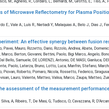
co, M.; Agnello, R.; Cordaro, L.; Bernardi, M.; Girotto, E.; Tiso, A.;
s of Microwave Reflectometry for Plasma Positio
o E.; Vale A.; Luís R.; Nietiadi Y.; Malaquias A.; Belo J.; Dias J.; Fe
eriment: An effective synergy between fusion r
Pavei, Mauro; Rizzetto, Dario; Rizzolo, Andrea; Abate, Domenico;
rdi, Marco; Berton, Giovanni; Bettini, Paolo; Bigi Marco, Angelo; 
o; Dal Bello, Samuele; DE LORENZI, Antonio; DE MASI, Gianluca; DE
te, Paolo; Laterza, Bruno; Lotto, Luca; Manfrin, Stefano; Marchio
to; Piovan, Roberto; Pomaro, Nicola; Rossetto, Federico; Siragusa,
revisan, Lauro; Valente, Matteo; Valisa, Marco; Zaupa, Matteo; Zu
he assessment of the measurement performance o
; Silva, A; Ribeiro, T; De Masi, G; Tudisco, O; Cavazzana, R; D'Arca