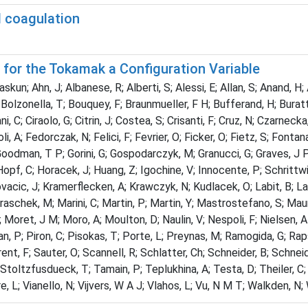
d coagulation
 for the Tokamak a Configuration Variable
skun; Ahn, J; Albanese, R; Alberti, S; Alessi, E; Allan, S; Anand, H;
Bolzonella, T; Bouquey, F; Braunmueller, F H; Bufferand, H; Buratt
ani, C; Ciraolo, G; Citrin, J; Costea, S; Crisanti, F; Cruz, N; Czarne
, A; Fedorczak, N; Felici, F; Fevrier, O; Ficker, O; Fietz, S; Fontana, 
; Goodman, T P; Gorini, G; Gospodarczyk, M; Granucci, G; Graves, J P;
f, C; Horacek, J; Huang, Z; Igochine, V; Innocente, P; Schrittwieser
ovacic, J; Kramerflecken, A; Krawczyk, N; Kudlacek, O; Labit, B; La
araschek, M; Marini, C; Martin, P; Martin, Y; Mastrostefano, S; M
na; Moret, J M; Moro, A; Moulton, D; Naulin, V; Nespoli, F; Nielsen,
esan, P; Piron, C; Pisokas, T; Porte, L; Preynas, M; Ramogida, G; R
rent, F; Sauter, O; Scannell, R; Schlatter, Ch; Schneider, B; Schneid
; Stoltzfusdueck, T; Tamain, P; Teplukhina, A; Testa, D; Theiler, C; 
, L; Vianello, N; Vijvers, W A J; Vlahos, L; Vu, N M T; Walkden, N