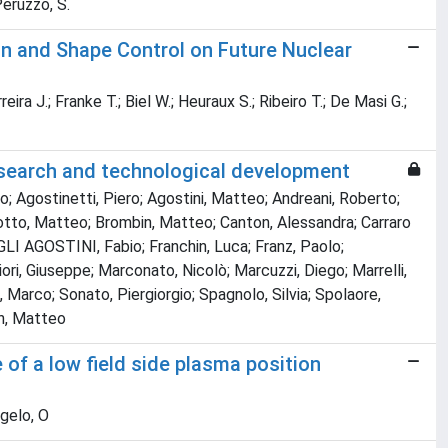
 Peruzzo, S.
n and Shape Control on Future Nuclear
rreira J.; Franke T.; Biel W.; Heuraux S.; Ribeiro T.; De Masi G.;
esearch and technological development
 Agostinetti, Piero; Agostini, Matteo; Andreani, Roberto;
Bonotto, Matteo; Brombin, Matteo; Canton, Alessandra; Carraro
GLI AGOSTINI, Fabio; Franchin, Luca; Franz, Paolo;
ri, Giuseppe; Marconato, Nicolò; Marcuzzi, Diego; Marrelli,
 Marco; Sonato, Piergiorgio; Spagnolo, Silvia; Spolaore,
in, Matteo
f a low field side plasma position
ngelo, O