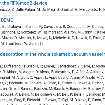
r the RFX-mod2 device
uzzo, S; Dalla Palma, M; De Masi, G; Grenfell, G; Marconato, N; M
to DEMO
 Bolshakova, I; Brunner, Kj; Cavazzana, R; Cecconello, M; Conroy, S;
, L; Giannone, L; Gonzalez, W; Hjalmarsson, A; Hron, M; Janky, F; Kal
; Mazon, D; Meister, H; Meyer, K; Micheletti, D; Nowak, S; Piron, C; 
r, M; Treutterer, W; Zohm, H
d desorption in the whole tokamak vacuum vessel 
jarnac, R; Delabie, E; den Harder, N; Dendy, R O; Denis, J; Denner, P; Devaux, S; Devynck, P; Di Maio, F; Di Siena, A; Di Troia, C; Dinca, P; D'Inca, R; Ding, B; Dittmar, T; Doerk, H; Doerner, R P; Donne, T; Dorling, S E; Dormidocanto, S; Doswon, S; Douai, D; Doyle, P T; Drenik, A; Drewelow, P; Drews, P; Duckworth, Ph; Dumont, R; Dumortier, P; Dunai, D; Dunne, M; Duran, I; Durodie, F; Dutta, P; Duval, B P; Dux, R; Dylst, K; Dzysiuk, N; Edappala, P V; Edmond, J; Edwards, A M; Edwards, J; Eich, Th; Ekedahl, A; Eljorf, R; Elsmore, C G; Enachescu, M; Ericsson, G; Eriksson, F; Eriksson, J; Eriksson, L G; Esposito, B; Esquembri, S; Esser, H G; Esteve, D; Evans, B; Evans, G E; Evison, G; Ewart, G D; Fagan, D; Faitsch, M; Falie, D; Fanni, A; Fasoli, A; Faustin, J M; Fawlk, N; Fazendeiro, L; Fedorczak, N; Felton, R C; Fenton, K; Fernades, A; Fernandes, H; Ferreira, J; Fessey, J A; Fevrier, O; Ficker, O; Field, A; Fietz, S; Figueiredo, A; Figueiredo, J; Fil, A; Finburg, P; Firdaouss, M; Fischer, U; Fittill, L; Fitzgerald, M; Flammini, D; Flanagan, J; Fleming, C; Flinders, K; Fonnesu, N; Fontdecaba, J M; Formisano, A; Forsythe, L; Fortuna, L; Fortunazalesna, E; Fortune, M; Foster, S; Franke, T; Franklin, T; Frasca, M; Frassinetti, L; Freisinger, M; Fresa, R; Frigione, D; Fuchs, V; Fuller, D; Futatani, S; Fyvie, J; Gal, K; Galassi, D; Galazka, K; Galdonquiroga, J; Gallagher, J; Gallart, D; Galvao, R; Gao, X; Gao, Y; Garcia, J; Garciacarrasco, A; Garciamunoz, M; Gardarein, J L; Garzotti, L; Gaudio, P; Gauthier, E; Gear, D F; Gee, S J; Geiger, B; Gelfusa, M; Gerasimov, S; Gervasini, G; Gethins, M; Ghani, Z; Ghate, M; Gherendi, M; Giacalone, J C; Giacomelli, L; Gibson, C S; Giegerich, T; Gil, C; Gil, L; Gilligan, S; Gin, D; Giovannozzi, E; Girardo, J B; Giroud, C; Giruzzi, G; Gloeggler, S; Godwin, J; Goff, J; Gohil, P; Goloborod'Ko, V; Gomes, R; Goncalves, B; Goniche, M; Goodliffe, M; Goodyear, A; Gorini, G; Gosk, M; Goulding, R; Goussarov, A; Gowland, R; Graham, B; Graham, M E; Graves, J P; Grazier, N; Grazier, P; Green, N R; Greuner, H; Grierson, B; Griph, F S; Grisolia, C; Grist, D; Groth, M; Grove, R; Grundy, C N; Grzonka, J; Guard, D; Guerard, C; Guillemaut, C; Guirlet, R; Gurl, C; Utoh, H H; Hackett, L J; Hacquin, S; Hagar, A; Hager, R; Hakola, A; Halitovs, M; Hall, S J; Cook S, P Hallworth; Hamlynharris, C; Hammond, K; Harrington, C; Harrison, J; Harting, D; Hasenbeck, F; Hatano, Y; Hatch, D R; Haupt, T D V; Hawes, J; Hawkes, N C; Hawkins, J; Hawkins, P; Haydon, P W; Hayter, N; Hazel, S; Heesterman, P J L; Heinola, K; Hellesen, C; Hellsten, T; Helou, W; Hemming, O N; Hender, T C; Henderson, M; Henderson, S S; Henriques, R; Hepple, D; Hermon, G; Hertout, P; Hidalgo, C; Highcock, E G; Hill, M; Hillairet, J; Hillesheim, J; Hillis, D; Hizanidis, K; Hjalmarsson, A; Hobirk, J; Hodille, E; Hogben, C H A; Hogeweij, G M D; Hollingsworth, A; Hollis, S; Homfray, D A; Horacek, J; Hornung, G; Horton, A R; Horton, L D; Horvath, L; Hotchin, S P; Hough, M R; Howarth, P J; Hubbard, A; Huber, A; Huber, V; Huddleston, T M; Hughes, M; Huijsmans, G T A; Hunter, C L; Huynh, P; Hynes, A M; Iglesias, D; Imazawa, N; Imbeaux, F; Imrisek, M; Incelli, M; Innocente, P; Irishkin, M; Ivanovastanik, I; Jachmich, S; Jacobsen, A S; Jacquet, P; Jansons, J; Jardin, A; Jarvinen, A; Jaulmes, F; Jednorog, S; Jenkins, I; Jeong, C; Jepu, I; Joffrin, E; Johnson, R; Johnson, T; Johnston, Jane; Joita, L; Jones, G; Jones, T T C; Hoshino, K K; Kallenbach, A; Kamiya, K; Kaniewski, J; Kantor, A; Kappatou, A; Karhunen, J; Karkinsky, D; Karnowska, I; Kaufman, M; Kaveney, G; Kazakov, Y; Kazantzidis, V; Keeling, D