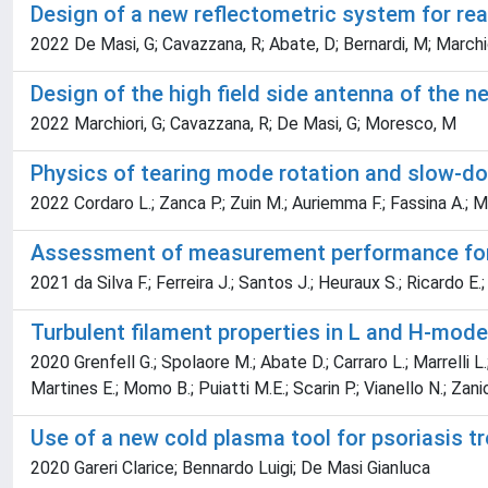
Design of a new reflectometric system for re
2022 De Masi, G; Cavazzana, R; Abate, D; Bernardi, M; Marchio
Design of the high field side antenna of the
2022 Marchiori, G; Cavazzana, R; De Masi, G; Moresco, M
Physics of tearing mode rotation and slow-d
2022 Cordaro L.; Zanca P.; Zuin M.; Auriemma F.; Fassina A.; M
Assessment of measurement performance for a
2021 da Silva F.; Ferreira J.; Santos J.; Heuraux S.; Ricardo E
Turbulent filament properties in L and H-mod
2020 Grenfell G.; Spolaore M.; Abate D.; Carraro L.; Marrelli L
Martines E.; Momo B.; Puiatti M.E.; Scarin P.; Vianello N.; Za
Use of a new cold plasma tool for psoriasis t
2020 Gareri Clarice; Bennardo Luigi; De Masi Gianluca