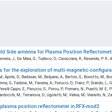
eld Side antenna for Plasma Position Reflectomet
 Ferreira, J.; De Masi, G.; Tudisco, O.; Cavazzana, R.; Resende, P. R.; 
for the exploration of multi-magnetic-configura
.; Aprile, D.; Barbisan, M.; Belpane, A.; Berton, G.; Bonotto, M.; Brom
Emma, G.; Fadone, M.; Fassina, A.; Fiorucci, D.; Franz, P.; Grando, L.; 
Perelli Cippo, E.; Peruzzo, S.; Porcu, P.; Pomaro, N.; Puiatti, M. E.; P
Tardocchi, M.; Terranova, D.; Ugoletti, M.; Valisa, M.; Vianello, N.; Za
 plasma position reflectometer in RFX-mod2