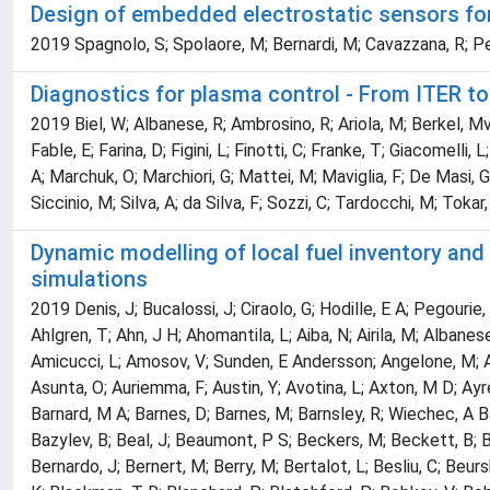
Design of embedded electrostatic sensors fo
2019 Spagnolo, S; Spolaore, M; Bernardi, M; Cavazzana, R; Per
Diagnostics for plasma control - From ITER 
2019 Biel, W; Albanese, R; Ambrosino, R; Ariola, M; Berkel, Mv;
Fable, E; Farina, D; Figini, L; Finotti, C; Franke, T; Giacomelli
A; Marchuk, O; Marchiori, G; Mattei, M; Maviglia, F; De Masi, G
Siccinio, M; Silva, A; da Silva, F; Sozzi, C; Tardocchi, M; Toka
Dynamic modelling of local fuel inventory an
simulations
2019 Denis, J; Bucalossi, J; Ciraolo, G; Hodille, E A; Pegourie, B; Bufferand, H; Grisolia, C; Loarer, T; Marandet, Y; Serre, E; Abduallev, S; Abhangi, M; Abreu, P; Afzal, M; Aggarwal, K M; Ahlgren, T; Ahn, J H; Ahomantila, L; Aiba, N; Airila, M; Albanese, R; Aldred, V; Alegre, D; Alessi, E; Aleynikov, P; Alfier, A; Alkseev, A; Allinson, M; Alper, B; Alves, E; Ambrosino, G; Ambrosino, R; Amicucci, L; Amosov, V; Sunden, E Andersson; Angelone, M; Anghel, M; Angioni, C; Appel, L; Appelbee, C; Arena, P; Ariola, M; Arnichand, H; Arshad, S; Ash, A; Ashikawa, N; Aslanyan, V; Asunta, O; Auriemma, F; Austin, Y; Avotina, L; Axton, M D; Ayres, C; Bacharis, M; Baciero, A; Baiao, D; Bailey, S; Baker, A; Balboa, I; Balden, M; Balshaw, N; Bament, R; Banks, J W; Baranov, Y F; Barnard, M A; Barnes, D; Barnes, M; Barnsley, R; Wiechec, A Baron; Orte, L Barrera; Baruzzo, M; Basiuk, V; Bassan, M; Bastow, R; Batista, A; Batistoni, P; Baughan, R; Bauvir, B; Baylor, L; Bazylev, B; Beal, J; Beaumont, P S; Beckers, M; Beckett, B; Becoulet, A; Bekris, N; Beldishevski, M; Bell, K; Belli, F; Bellinger, M; Belonohy, E; Ben Ayed, N; Benterman, N A; Bergsaker, H; Bernardo, J; Bernert, M; Berry, M; Bertalot, L; Besliu, C; Beurskens, M; Bieg, B; Bielecki, J; Biewer, T; Bigi, M; Bilkova, P; Binda, F; Bisoffi, A; Bizarro, J P S; Bjorkas, C; Blackburn, J; Blackman, K; Blackman, T R; Blanchard, P; Blatchford, P; Bobkov, V; Boboc, A; Bodnar, G; Bogar, O; Bolshakova, I; Bolzonella, T; Bonanomi, N; Bonelli, F; Boom, J; Booth, J; Borba, D; Borodin, D; Borodkina, I; Botrugno, A; Bottereau, C; Boulting, P; Bourdelle, C; Bowden, M; Bower, C; Bowman, C; Boyce, T; Boyd, C; Boyer, H J; Bradshaw, J M A; Braic, V; Bravanec, R; Breizman, B; Bremond, S; Brennan, P D; Breton, S; Brett, A; Brezinsek, S; Bright, M D J; Brix, M; Broeckx, W; Brombin, M; Broslawski, A; Brown, D P D; Brown, M; Bruno, E; Bucalossi, J; Buch, J; Buchanan, J; Buckley, M A; Budny, R; Bufferand, H; Bulman, M; Bulmer, N; Bunting, P; Buratti, P; Burckhart, A; Buscarino, A; Busse, A; Butler, N K; Bykov, I; Byrne, J; Cahyna, P; Calabro, G; Calvo, I; Camenen, Y; Camp, P; Campling, D C; Cane, J; Cannas, B; Capel, A J; Card, P J; Cardinali, A; Carman, P; Carr, M; Carralero, D; Carraro, L; Carvalho, B B; Carvalho, I; Carvalho, P; Casson, F J; Castaldo, C; Catarino, N; Caumont, J; Causa, F; Cavazzana, R; Caveayland, K; Cavinato, M; Cecconello, M; Ceccuzzi, S; Cecil, E; Cenedese, A; Cesario, R; Challis, C D; Chandler, M; Chandra, D; Chang, C S; Chankin, A; Chapman, I T; Chapman, S C; Chernyshova, M; Chitarin, G; Ciraolo, G; Ciric, D; Citrin, J; Clairet, F; Clark, E; Clark, M; Clarkson, R; Clatworthy, D; Clements, C; Cleverly, M; Coad, J P; Coates, P A; Cobalt, A; Coccorese, V; Cocilovo, V; Coda, S; Coelho, R; Coenen, J W; Coffey, I; Colas, L; Collins, S; Conka, D; Conroy, S; Conway, N; Coombs, D; Cooper, D; Cooper, S R; Corradino, C; Corre, Y; Corrigan, G; Cortes, S; Coster, D; Couchman, A S; Cox, M P; Craciunescu, T; Cramp, S; Craven, R; Crisanti, F; Croci, G; Croft, D; Crombe, K; Crowe, R; Cruz, N; Cseh, G; Cufar, A; Cullen, A; Curuia, M; Czarnecka, A; Dabirikhah, H; Dalgliesh, P; Dalley, S; Dankowski, J; Darrow, D; Davies, O; Davis, W; Day, C; Day, I E; De Bock, M; de Castro, A; de la Cal, E; de la Luna, E; De Masi, G; de Pablos, J L; De Temmerman, G; De Tommasi, G; de Vries, P; Deakin, K; Deane, J; Agostini, F Degli; De