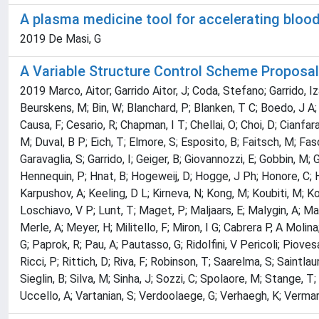
A plasma medicine tool for accelerating bloo
2019 De Masi, G
A Variable Structure Control Scheme Proposal
2019 Marco, Aitor; Garrido Aitor, J; Coda, Stefano; Garrido, Iza
Beurskens, M; Bin, W; Blanchard, P; Blanken, T C; Boedo, J A; 
Causa, F; Cesario, R; Chapman, I T; Chellai, O; Choi, D; Cianfar
M; Duval, B P; Eich, T; Elmore, S; Esposito, B; Faitsch, M; Fasoli
Garavaglia, S; Garrido, I; Geiger, B; Giovannozzi, E; Gobbin, M
Hennequin, P; Hnat, B; Hogeweij, D; Hogge, J Ph; Honore, C; Hop
Karpushov, A; Keeling, D L; Kirneva, N; Kong, M; Koubiti, M; K
Loschiavo, V P; Lunt, T; Maget, P; Maljaars, E; Malygin, A; M
Merle, A; Meyer, H; Militello, F; Miron, I G; Cabrera P, A Moli
G; Paprok, R; Pau, A; Pautasso, G; Ridolfini, V Pericoli; Piov
Ricci, P; Rittich, D; Riva, F; Robinson, T; Saarelma, S; Saintlau
Sieglin, B; Silva, M; Sinha, J; Sozzi, C; Spolaore, M; Stange, T
Uccello, A; Vartanian, S; Verdoolaege, G; Verhaegh, K; Vermare