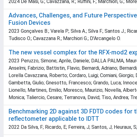
2024 De Masi, G.; Cavazzana, R.; Ruffini, F.; Marchiori, G.; Mores
Advances, Challenges, and Future Perspective
Fusion Devices
2023 Gonçalves B.; Varela P.; Silva A.; Silva F.; Santos J.; Ricard
Tudisco O.; Cavazzana R.; Marchiori G.; D'Arcangelo O.
The new vessel complex for the RFX-mod2 exp
2023 Peruzzo, Simone; Aprile, Daniele; DALLA PALMA, Mauro; 
Anselmi, Fabrizio; Battistin, Flavio; Bernardi, Adriano; Berna
Lorella Cavazzana, Roberto; Cordaro, Luigi; Corniani, Giorgi
Gambetta, Giulio; Gnesotto, Francesco; Grando, Luca; Innocen
Lionello; Martines, Emilio; Moresco, Maurizio; Novella, Alber
Monica; Taliercio, Cesare; Terranova, David; Tiso, Andrea; T
Benchmarking 2D against 3D FDTD codes for t
reflectometer applicable to IDTT
2022 Da Silva, F; Ricardo, E; Ferreira, J; Santos, J; Heuraux, S