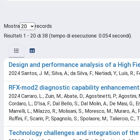
Mostra
records
Risultati 1 - 20 di 38 (tempo di esecuzione: 0.054 secondi).
Design and performance analysis of a High Fi
2024 Santos, J. M.; Silva, A.; da Silva, F.; Nietiadi, Y.; Luís, R.;
RFX-mod2 diagnostic capability enhancements 
2024 Carraro, L.; Zuin, M.; Abate, D.; Agostinetti, P.; Agostini, M
Cordaro, L.; D'Isa, F.; Dal Bello, S.; Dal Molin, A.; De Masi, G.; 
Marrelli, L.; Milazzo, R.; Molisani, S.; Moresco, M.; Muraro, A.; 
Ruffini, F.; Scarin, P.; Spagnolo, S.; Spolaore, M.; Taliercio, C.; 
Technology challenges and integration of the