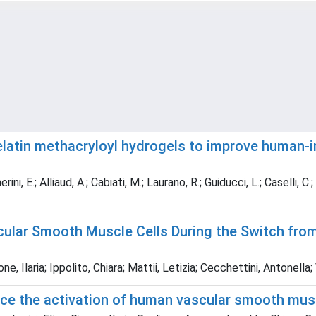
elatin methacryloyl hydrogels to improve human-i
ni, E.; Alliaud, A.; Cabiati, M.; Laurano, R.; Guiducci, L.; Caselli, C.; 
cular Smooth Muscle Cells During the Switch from
one, Ilaria; Ippolito, Chiara; Mattii, Letizia; Cecchettini, Antonella
ce the activation of human vascular smooth musc