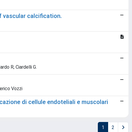
vascular calcification.
rdo R; Ciardelli G.
derico Vozzi
cazione di cellule endoteliali e muscolari
1
2