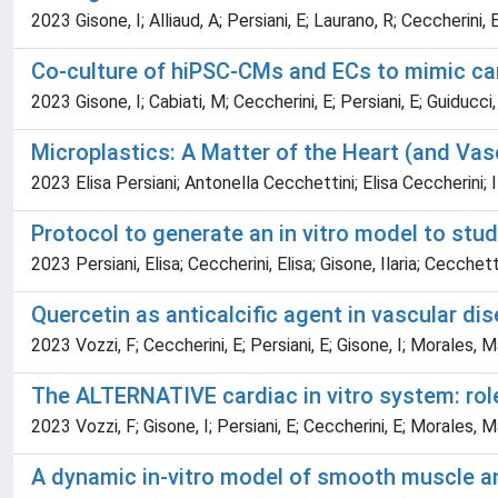
2023 Gisone, I; Alliaud, A; Persiani, E; Laurano, R; Ceccherini, 
Co-culture of hiPSC-CMs and ECs to mimic ca
2023 Gisone, I; Cabiati, M; Ceccherini, E; Persiani, E; Guiducci, 
Microplastics: A Matter of the Heart (and Va
2023 Elisa Persiani; Antonella Cecchettini; Elisa Ceccherini; 
Protocol to generate an in vitro model to stu
2023 Persiani, Elisa; Ceccherini, Elisa; Gisone, Ilaria; Cecchet
Quercetin as anticalcific agent in vascular di
2023 Vozzi, F; Ceccherini, E; Persiani, E; Gisone, I; Morales, M
The ALTERNATIVE cardiac in vitro system: role
2023 Vozzi, F; Gisone, I; Persiani, E; Ceccherini, E; Morales, Ma
A dynamic in-vitro model of smooth muscle and