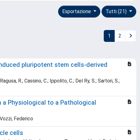
Esportazione
Tutti (21)
1
2
nduced pluripotent stem cells-derived
Ragusa, R.; Cassino, C.; Ippolito, C.; Del Ry, S.; Sartori, S.;
 a Physiological to a Pathological
; Vozzi, Federico
le cells