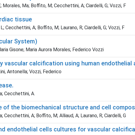
E; Morales, Ma; Boffito, M; Cecchettini, A; Ciardelli, G; Vozzi, F
rdiac tissue
L; Cecchettini, A; Boffito, M; Laurano, R; Ciardelli, G; Vozzi, F
scular System)
Ilaria Gisone; Maria Aurora Morales; Federico Vozzi
dy vascular calcification using human endothelia
tini, Antonella; Vozzi, Federico
sease.
a; Cecchettini, A.
 of the biomechanical structure and cell composi
; Cecchettini, A; Boffito, M; Alliaud, A; Laurano, R; Ciardelli, G
 endothelial cells cultures for vascular calcific