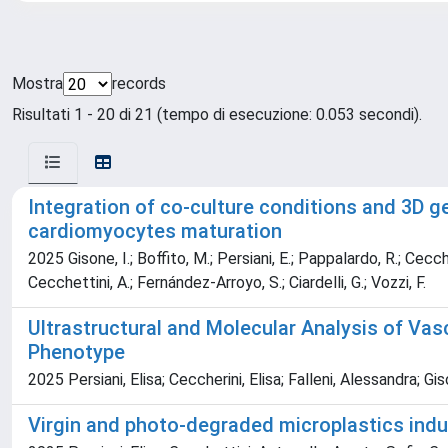
Mostra
records
Risultati 1 - 20 di 21 (tempo di esecuzione: 0.053 secondi).
Integration of co-culture conditions and 3D g
cardiomyocytes maturation
2025 Gisone, I.; Boffito, M.; Persiani, E.; Pappalardo, R.; Ceccheri
Cecchettini, A.; Fernández-Arroyo, S.; Ciardelli, G.; Vozzi, F.
Ultrastructural and Molecular Analysis of Vas
Phenotype
2025 Persiani, Elisa; Ceccherini, Elisa; Falleni, Alessandra; Gis
Virgin and photo-degraded microplastics indu