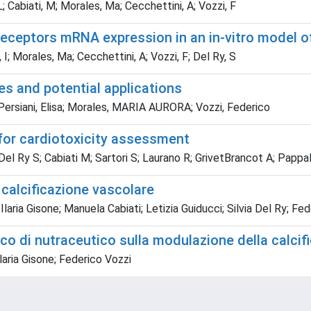
 L; Cabiati, M; Morales, Ma; Cecchettini, A; Vozzi, F
eceptors mRNA expression in an in-vitro model of 
, I; Morales, Ma; Cecchettini, A; Vozzi, F; Del Ry, S
es and potential applications
a; Persiani, Elisa; Morales, MARIA AURORA; Vozzi, Federico
 for cardiotoxicity assessment
Del Ry S; Cabiati M; Sartori S; Laurano R; GrivetBrancot A; Pappala
 calcificazione vascolare
 Ilaria Gisone; Manuela Cabiati; Letizia Guiducci; Silvia Del Ry; Fe
co di nutraceutico sulla modulazione della calcifi
Ilaria Gisone; Federico Vozzi