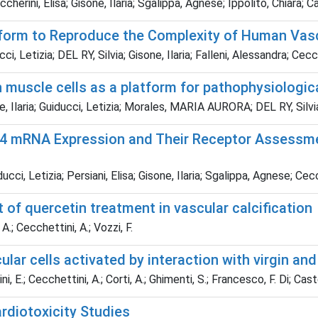
ccherini, Elisa; Gisone, Ilaria; Sgalippa, Agnese; Ippolito, Chiar
form to Reproduce the Complexity of Human Vascul
cci, Letizia; DEL RY, Silvia; Gisone, Ilaria; Falleni, Alessandra; Cec
muscle cells as a platform for pathophysiological
one, Ilaria; Guiducci, Letizia; Morales, MARIA AURORA; DEL RY, Silv
-4 mRNA Expression and Their Receptor Assessmen
cci, Letizia; Persiani, Elisa; Gisone, Ilaria; Sgalippa, Agnese; Cec
t of quercetin treatment in vascular calcification
 A.; Cecchettini, A.; Vozzi, F.
lar cells activated by interaction with virgin an
i, E.; Cecchettini, A.; Corti, A.; Ghimenti, S.; Francesco, F. Di; Caste
rdiotoxicity Studies