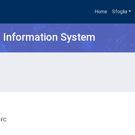
Home
Sfoglia
h Information System
- IFC