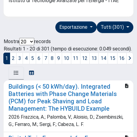
Istituto di Tecnologie Avanzate per l'Energia - ITAE
Esportazione
Tutti (301)
Mostra
records
Risultati 1 - 20 di 301 (tempo di esecuzione: 0.049 secondi).
1
2
3
4
5
6
7
8
9
10
11
12
13
14
15
16
Buildings (< 50 kWh/day). Integrated
Batteries with Phase Change Materials
(PCM) for Peak Shaving and Load
Management: The HYBUILD Example
2026 Frazzica, A.; Palomba, V.; Aloisio, D.; Zsembinszki,
G.; Ferraro, M.; Sergi, F.; Cabeza, L. F.