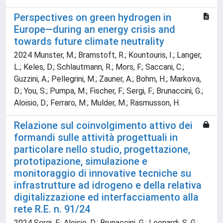
Perspectives on green hydrogen in
Europe—during an energy crisis and
towards future climate neutrality
2024 Munster, M.; Bramstoft, R.; Kountouris, I.; Langer,
L.; Keles, D.; Schlautmann, R.; Mors, F.; Saccani, C.;
Guzzini, A.; Pellegrini, M.; Zauner, A.; Bohm, H.; Markova,
D.; You, S.; Pumpa, M.; Fischer, F.; Sergi, F.; Brunaccini, G.;
Aloisio, D.; Ferraro, M.; Mulder, M.; Rasmusson, H.
Relazione sul coinvolgimento attivo dei
formandi sulle attività progettuali in
particolare nello studio, progettazione,
prototipazione, simulazione e
monitoraggio di innovative tecniche su
infrastrutture ad idrogeno e della relativa
digitalizzazione ed interfacciamento alla
rete R.E. n. 91/24
2024 Sergi, F.; Aloisio, D.; Brunaccini, G.; Leonardi, S. G.;