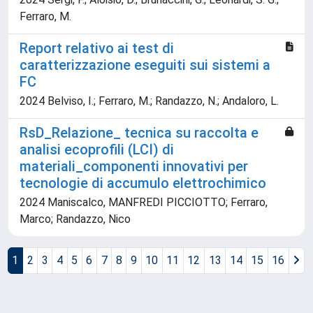
Ferraro, M.
Report relativo ai test di
caratterizzazione eseguiti sui sistemi a
FC
2024 Belviso, I.; Ferraro, M.; Randazzo, N.; Andaloro, L.
RsD_Relazione_ tecnica su raccolta e
analisi ecoprofili (LCI) di
materiali_componenti innovativi per
tecnologie di accumulo elettrochimico
2024 Maniscalco, MANFREDI PICCIOTTO; Ferraro,
Marco; Randazzo, Nico
1
2
3
4
5
6
7
8
9
10
11
12
13
14
15
16