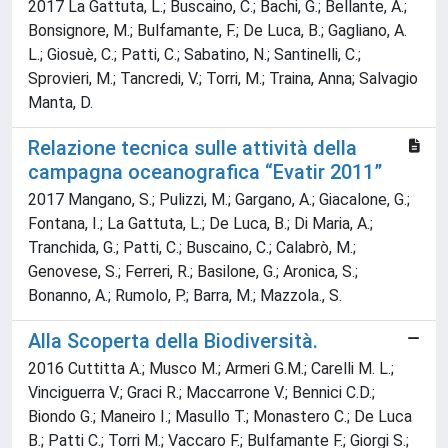
2017 La Gattuta, L.; Buscaino, C.; Bachi, G.; Bellante, A.;
Bonsignore, M.; Bulfamante, F.; De Luca, B.; Gagliano, A.
L.; Giosuè, C.; Patti, C.; Sabatino, N.; Santinelli, C.;
Sprovieri, M.; Tancredi, V.; Torri, M.; Traina, Anna; Salvagio
Manta, D.
Relazione tecnica sulle attività della
campagna oceanografica “Evatir 2011”
2017 Mangano, S.; Pulizzi, M.; Gargano, A.; Giacalone, G.;
Fontana, I.; La Gattuta, L.; De Luca, B.; Di Maria, A.;
Tranchida, G.; Patti, C.; Buscaino, C.; Calabrò, M.;
Genovese, S.; Ferreri, R.; Basilone, G.; Aronica, S.;
Bonanno, A.; Rumolo, P.; Barra, M.; Mazzola., S.
Alla Scoperta della Biodiversità.
2016 Cuttitta A.; Musco M.; Armeri G.M.; Carelli M. L.;
Vinciguerra V.; Graci R.; Maccarrone V.; Bennici C.D.;
Biondo G.; Maneiro I.; Masullo T.; Monastero C.; De Luca
B.; Patti C.; Torri M.; Vaccaro F.; Bulfamante F.; Giorgi S.;