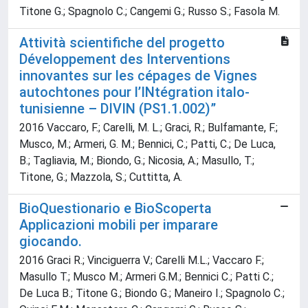
Titone G.; Spagnolo C.; Cangemi G.; Russo S.; Fasola M.
Attività scientifiche del progetto
Développement des Interventions
innovantes sur les cépages de Vignes
autochtones pour l’INtégration italo-
tunisienne – DIVIN (PS1.1.002)”
2016 Vaccaro, F.; Carelli, M. L.; Graci, R.; Bulfamante, F.;
Musco, M.; Armeri, G. M.; Bennici, C.; Patti, C.; De Luca,
B.; Tagliavia, M.; Biondo, G.; Nicosia, A.; Masullo, T.;
Titone, G.; Mazzola, S.; Cuttitta, A.
BioQuestionario e BioScoperta
Applicazioni mobili per imparare
giocando.
2016 Graci R.; Vinciguerra V.; Carelli M.L.; Vaccaro F.;
Masullo T.; Musco M.; Armeri G.M.; Bennici C.; Patti C.;
De Luca B.; Titone G.; Biondo G.; Maneiro I.; Spagnolo C.;