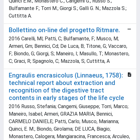
Quinci E.M.; Monastero C.; Cangemi G.; Russo S.;
Bulfamante F.; Torri M.; Giorgi S.; Gallì G. N.; Mazzola S.;
Cuttitta A.
Bollettino on-line del progetto Ritmare.
2016 Carelli, Ml; Patti, C; Bulfamante, F; Musco, M;
Armeri, Gm; Bennici, Cd; De Luca, B; Titone, G; Vaccaro,
F; Biondo, G; Giorgi, S; Maneiro, I; Masullo, T; Monastero,
C; Graci, R; Spagnolo, C; Mazzola, S; Cuttitta, A
Engraulis encrasicolus (Linnaeus, 1758):
technical report about extraction and
recognition of the digestive tract
contents in early stages of the life cycle
2016 Russo, Stefania; Cangemi, Giuseppe; Torri, Marco;
Maneiro, Isabel; Armeri, GRAZIA MARIA; Bennici,
CARMELO DANIELE; Patti, Carlo; Musco, Marianna;
Quinci, E. M.; Biondo, Girolama; DE LUCA, Biagio;
Monastero, Calogera; Mangiaracina, Francesca; Arculeo,