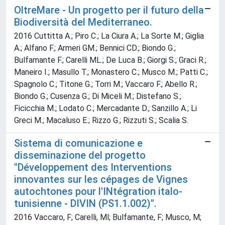
OltreMare - Un progetto per il futuro della
Biodiversità del Mediterraneo.
2016 Cuttitta A.; Piro C.; La Ciura A.; La Sorte M.; Giglia
A.; Alfano F.; Armeri GM.; Bennici CD.; Biondo G.;
Bulfamante F.; Carelli ML.; De Luca B.; Giorgi S.; Graci R.;
Maneiro I.; Masullo T.; Monastero C.; Musco M.; Patti C.;
Spagnolo C.; Titone G.; Torri M.; Vaccaro F.; Abello R.;
Biondo G.; Cusenza G.; Di Miceli M.; Distefano S.;
Ficicchia M.; Lodato C.; Mercadante D.; Sanzillo A.; Li
Greci M.; Macaluso E.; Rizzo G.; Rizzuti S.; Scalia S.
Sistema di comunicazione e
disseminazione del progetto
"Développement des Interventions
innovantes sur les cépages de Vignes
autochtones pour l'INtégration italo-
tunisienne - DIVIN (PS1.1.002)".
2016 Vaccaro, F; Carelli, Ml; Bulfamante, F; Musco, M;