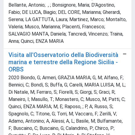
Bellante, Antonio; , ; Bonsignore, Maria; D’Agostino,
Fabio; DE LUCA, Biagio; DEL CORE, Marianna; Gherardi,
Serena; LA GATTUTA, Laura; Martinez, Marco; Montalto,
Valeria; Musco, Marianna; Placenti, Francesco;
SALVAGIO MANTA, Daniela; Tancredi, Vincenzo; Traina,
Anna; Quinci, ENZA MARIA
Visita all'Osservatorio della Biodiversità
marina e terrestre della Regione Sicilia -
ORBS
2020 Biondo, G; Armeri, GRAZIA MARIA; G, M; Alfano, F;
Bennici, C; Bondì, S; Buffa, G; Carelli, MARIA LUISA; M, L;
Di Natale, M; Ferraro, S; Fiorelli, S; Giorgi, S; Graci, R;
Maneiro, I; Masullo, T; Monastero, C; Musco, M; Patti, C;
Quinci, ENZA MARIA; M, E; Raposo, ; P, A; Russo, S;
Spagnolo, C; Titone, G; Torri, M; Vaccaro, F; Zerilli, V;
Adamo, Antonino; A, Alessi; A, L; Basile, M; Bulfamante,
F; Buscaino, C; Buscaino, G; Calandrino, P; Chirco, P;