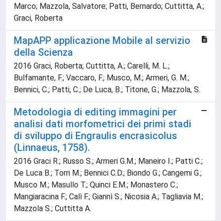
Marco; Mazzola, Salvatore; Patti, Bernardo; Cuttitta, A.;
Graci, Roberta
MapAPP applicazione Mobile al servizio
della Scienza
2016 Graci, Roberta; Cuttitta, A.; Carelli, M. L.;
Bulfamante, F.; Vaccaro, F.; Musco, M.; Armeri, G. M.;
Bennici, C.; Patti, C.; De Luca, B.; Titone, G.; Mazzola, S.
Metodologia di editing immagini per
analisi dati morfometrici dei primi stadi
di sviluppo di Engraulis encrasicolus
(Linnaeus, 1758).
2016 Graci R.; Russo S.; Armeri G.M.; Maneiro I.; Patti C.;
De Luca B.; Torri M.; Bennici C.D.; Biondo G.; Cangemi G.;
Musco M.; Masullo T.; Quinci E.M.; Monastero C.;
Mangiaracina F.; Calì F.; Giannì S.; Nicosia A.; Tagliavia M.;
Mazzola S.; Cuttitta A.