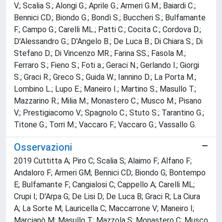
V.; Scalia S.; Alongi G.; Aprile G.; Armeri G.M.; Baiardi C.;
Bennici CD.; Biondo G.; Bondì S.; Buccheri S.; Bulfamante
F.; Campo G.; Carelli ML.; Patti C.; Cocita C.; Cordova D.;
D'Alessandro G.; D'Angelo B.; De Luca B.; Di Chiara S.; Di
Stefano D.; Di Vincenzo MR.; Farina SS.; Fasola M.;
Ferraro S.; Fieno S.; Foti a.; Geraci N.; Gerlando l.; Giorgi
S.; Graci R.; Greco S.; Guida W.; Iannino D.; La Porta M.;
Lombino L.; Lupo E.; Maneiro I.; Martino S.; Masullo T.;
Mazzarino R.; Milia M.; Monastero C.; Musco M.; Pisano
V.; Prestigiacomo V.; Spagnolo C.; Stuto S.; Tarantino G.;
Titone G.; Torri M.; Vaccaro F.; Vaccaro G.; Vassallo G.
Osservazioni
2019 Cuttitta A; Piro C; Scalia S; Alaimo F; Alfano F;
Andaloro F; Armeri GM; Bennici CD; Biondo G; Bontempo
E; Bulfamante F; Cangialosi C; Cappello A; Carelli ML;
Crupi I; D'Arpa G; De Lisi D; De Luca B; Graci R; La Ciura
A; La Sorte M; Lauricella C; Maccarrone V; Maneiro I;
Marcianò M; Masullo T; Mazzola S; Monastero C; Musco