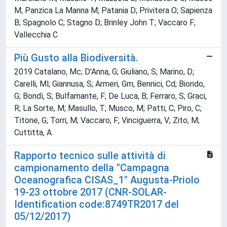
M; Panzica La Manna M; Patania D; Privitera O; Sapienza
B; Spagnolo C; Stagno D; Brinley John T; Vaccaro F;
Vallecchia C
Più Gusto alla Biodiversità.
2019 Catalano, Mc; D'Anna, G; Giuliano, S; Marino, D;
Carelli, Ml; Giannusa, S; Armeri, Gm; Bennici, Cd; Biondo,
G; Bondì, S; Bulfamante, F; De Luca, B; Ferraro, S; Graci,
R; La Sorte, M; Masullo, T; Musco, M; Patti, C; Piro, C;
Titone, G; Torri, M; Vaccaro, F; Vinciguerra, V; Zito, M;
Cuttitta, A
Rapporto tecnico sulle attività di
campionamento della "Campagna
Oceanografica CISAS_1" Augusta-Priolo
19-23 ottobre 2017 (CNR-SOLAR-
Identification code:8749TR2017 del
05/12/2017)