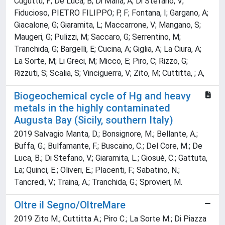
Cuguttu, F; De Luca, B; Di Maria, A; Di Stefano, V;
Fiducioso, PIETRO FILIPPO; P, F; Fontana, I; Gargano, A;
Giacalone, G; Giaramita, L; Maccarrone, V; Mangano, S;
Maugeri, G; Pulizzi, M; Saccaro, G; Serrentino, M;
Tranchida, G; Bargelli, E; Cucina, A; Giglia, A; La Ciura, A;
La Sorte, M; Li Greci, M; Micco, E; Piro, C; Rizzo, G;
Rizzuti, S; Scalia, S; Vinciguerra, V; Zito, M; Cuttitta, ; A,
Biogeochemical cycle of Hg and heavy
metals in the highly contaminated
Augusta Bay (Sicily, southern Italy)
2019 Salvagio Manta, D.; Bonsignore, M.; Bellante, A.;
Buffa, G.; Bulfamante, F.; Buscaino, C.; Del Core, M.; De
Luca, B.; Di Stefano, V.; Giaramita, L.; Giosuè, C.; Gattuta,
La; Quinci, E.; Oliveri, E.; Placenti, F.; Sabatino, N.;
Tancredi, V.; Traina, A.; Tranchida, G.; Sprovieri, M.
Oltre il Segno/OltreMare
2019 Zito M.; Cuttitta A.; Piro C.; La Sorte M.; Di Piazza