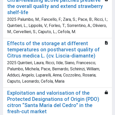
Citral-releasing active patches preserve
the overall quality and extend strawberry
shelf-life
2025 Palumbo, M.; Fancello, F.; Zara, S.; Pace, B.; Ricci, I.;
Quintieri, L.; Lippolis, V.; Forleo, T.; Sorrentino, A.; Oliviero,
M.; Cervellieri, S.; Caputo, L.; Cefola, M.
Effects of the storage at different
temperatures on postharvest quality of
Citrus medica L. (cv. Liscia-diamante)
2025 Quintieri, Laura; Ricci, Ilde; Siano, Francesco;
Palumbo, Michela; Pace, Bernardo; Schirinzi, William;
Adduci, Angelo; Luparelli, Anna; Cozzolino, Rosaria;
Caputo, Leonardo; Cefola, Maria
Exploitation and valorisation of the
Protected Designations of Origin (PDO)
citron “Santa Maria del Cedro” in the
fresh-cut market