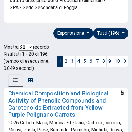
Istituto di Scienze delle Produzioni Alimentari -
ISPA - Sede Secondaria di Foggia
Esportazione
Tutti (196)
Mostra
records
Risultati 1 - 20 di 196
(tempo di esecuzione:
1
2
3
4
5
6
7
8
9
10
0.049 secondi).
Chemical Composition and Biological
Activity of Phenolic Compounds and
Carotenoids Extracted from Yellow-
Purple Polignano Carrots
2026 Cefola, Maria; Moccia, Stefania; Carbone, Virginia;
Minasi, Paola; Pace, Bernardo; Palumbo, Michela; Russo,