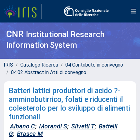
CNR
Institutional Research
Information System
IRIS
Catalogo Ricerca
04 Contributo in convegno
04.02 Abstract in Atti di convegno
Batteri lattici produttori di acido ?-
amminobutirrico, folati e riducenti il
colesterolo per lo sviluppo di alimenti
funzionali
Albano C
;
Morandi S
;
Silvetti T
;
Battelli
G
;
Brasca M