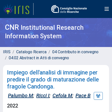
CNR
Institutional Research
Information System
IRIS
Catalogo Ricerca
04 Contributo in convegno
04.02 Abstract in Atti di convegno
Impiego dell'analisi di immagine per
predire il grado di maturazione delle
fragole Candonga.
Palumbo M
;
Ricci I
;
Cefola M
;
Pace B
2022