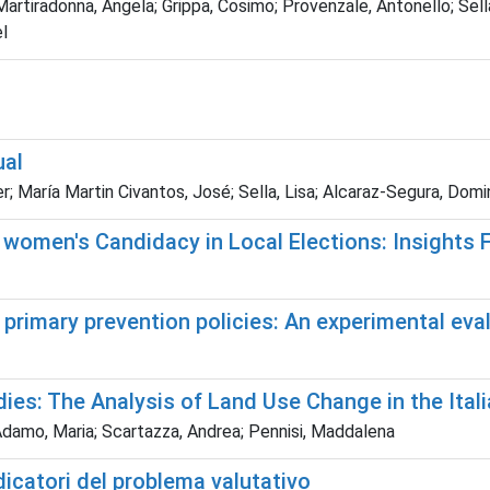
rtiradonna, Angela; Grippa, Cosimo; Provenzale, Antonello; Sella,
l
ual
; María Martin Civantos, José; Sella, Lisa; Alcaraz-Segura, Dom
 women's Candidacy in Local Elections: Insights F
 primary prevention policies: An experimental eva
udies: The Analysis of Land Use Change in the Ital
Adamo, Maria; Scartazza, Andrea; Pennisi, Maddalena
indicatori del problema valutativo