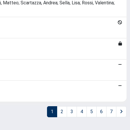
i, Matteo; Scartazza, Andrea; Sella, Lisa; Rossi, Valentina;
1
2
3
4
5
6
7