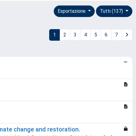
Esportazione
Tutti (137)
1
2
3
4
5
6
7
imate change and restoration.