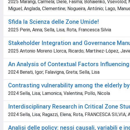
2025 Marangi, Carmela; Diele, Fasma; Bohaienko, Vsevolod; Ma
Miguel; Anglada, Clementine; Nogueira, António; Lago, Manue
Sfida la Scienza delle Zone Umide!
2025 Perin, Anna; Sella, Lisa; Rota, Francesca Silvia
Stakeholder Integration and Governance Man
2025 Antonio Moreno Llorca, Ricardo; Martínez-López, Javier
An Analysis of Contextual Factors Influencing
2024 Benati, Igor; Falavigna, Greta; Sella, Lisa
Contrasting vulnerability among the elderly by
2024 Sella, Lisa; Lamonica, Valentina; Pollo, Nicola
Interdisciplinary Research in Critical Zone St
2024 Sella, Lisa; Ragazzi, Elena; Rota, FRANCESCA SILVIA; 
Analisi delle policy: nessi causali, variabili e 