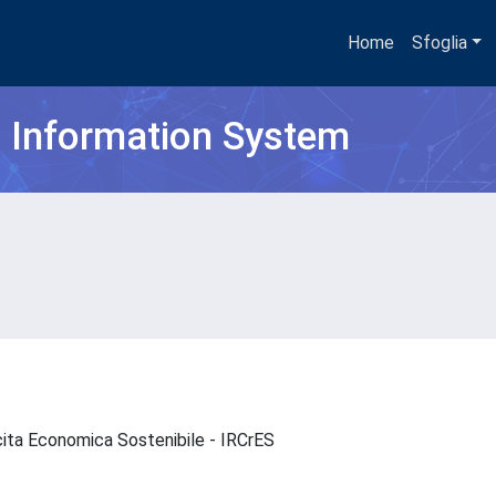
Home
Sfoglia
h Information System
escita Economica Sostenibile - IRCrES