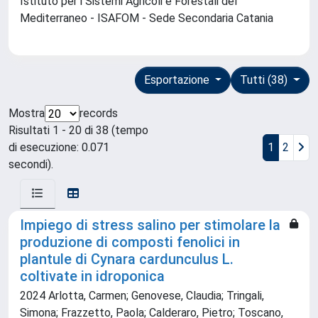
Istituto per i Sistemi Agricoli e Forestali del
Mediterraneo - ISAFOM - Sede Secondaria Catania
Esportazione
Tutti (38)
Mostra
records
Risultati 1 - 20 di 38 (tempo
di esecuzione: 0.071
1
2
secondi).
Impiego di stress salino per stimolare la
produzione di composti fenolici in
plantule di Cynara cardunculus L.
coltivate in idroponica
2024 Arlotta, Carmen; Genovese, Claudia; Tringali,
Simona; Frazzetto, Paola; Calderaro, Pietro; Toscano,