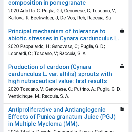
composition in pomegranate
2020 Arlotta, C; Puglia, Gd; Genovese, C; Toscano, V;
Karlova, R; Beekwilder, J; De Vos, Rch; Raccuia, Sa
Principal mechanism of tolerance to
abiotic stresses in Cynara cardunculus L.
2020 Pappalardo, H.; Genovese, C.; Puglia, G. D.;
Leonardi, C.; Toscano, V.; Raccuia, S. A.
Production of cardoon (Cynara
cardunculus L. var. altilis) sprouts with
high nutraceutical value: first results
2020 Toscano, V.; Genovese, C.; Putrino, A.; Puglia, G. D.;
Venticinque, M.; Raccuia, S. A.
Antiproliferative and Antiangiogenic
Effects of Punica granatum Juice (PGJ)
in Multiple Myeloma (MM).
2016 Tibullo, Daniele; Caporarello, Nunzia; Giallongo,