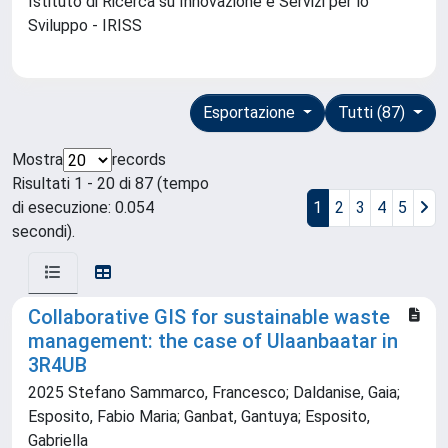
Istituto di Ricerca su Innovazione e Servizi per lo
Sviluppo - IRISS
Esportazione
Tutti (87)
Mostra
records
Risultati 1 - 20 di 87 (tempo
di esecuzione: 0.054
1
2
3
4
5
secondi).
Collaborative GIS for sustainable waste
management: the case of Ulaanbaatar in
3R4UB
2025 Stefano Sammarco, Francesco; Daldanise, Gaia;
Esposito, Fabio Maria; Ganbat, Gantuya; Esposito,
Gabriella