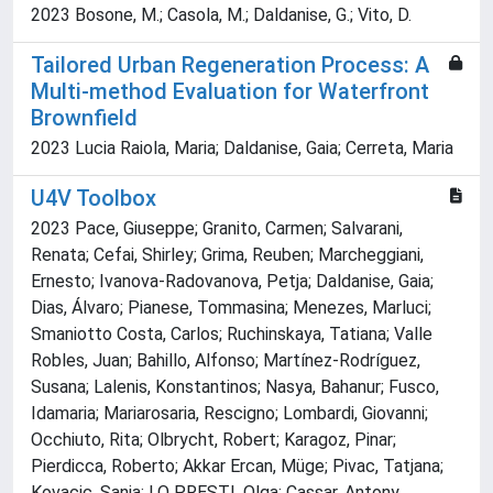
2023 Bosone, M.; Casola, M.; Daldanise, G.; Vito, D.
Tailored Urban Regeneration Process: A
Multi-method Evaluation for Waterfront
Brownfield
2023 Lucia Raiola, Maria; Daldanise, Gaia; Cerreta, Maria
U4V Toolbox
2023 Pace, Giuseppe; Granito, Carmen; Salvarani,
Renata; Cefai, Shirley; Grima, Reuben; Marcheggiani,
Ernesto; Ivanova-Radovanova, Petja; Daldanise, Gaia;
Dias, Álvaro; Pianese, Tommasina; Menezes, Marluci;
Smaniotto Costa, Carlos; Ruchinskaya, Tatiana; Valle
Robles, Juan; Bahillo, Alfonso; Martínez-Rodríguez,
Susana; Lalenis, Konstantinos; Nasya, Bahanur; Fusco,
Idamaria; Mariarosaria, Rescigno; Lombardi, Giovanni;
Occhiuto, Rita; Olbrycht, Robert; Karagoz, Pinar;
Pierdicca, Roberto; Akkar Ercan, Müge; Pivac, Tatjana;
Kovacic, Sanja; LO PRESTI, Olga; Cassar, Antony