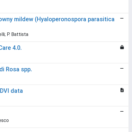
downy mildew (Hyaloperonospora parasitica
li; P. Battista
Care 4.0.
 di Rosa spp.
NDVI data
cesco