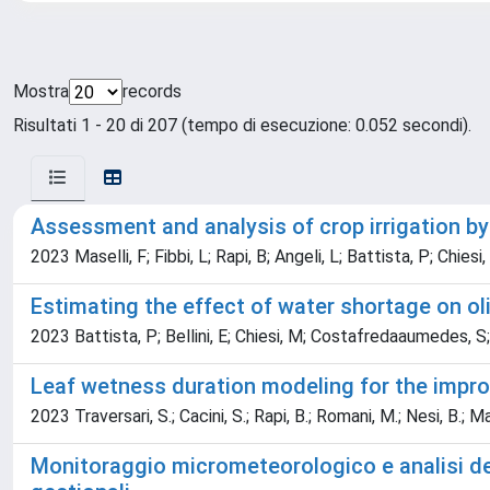
Mostra
records
Risultati 1 - 20 di 207 (tempo di esecuzione: 0.052 secondi).
Assessment and analysis of crop irrigation b
2023 Maselli, F; Fibbi, L; Rapi, B; Angeli, L; Battista, P; Chiesi,
Estimating the effect of water shortage on ol
2023 Battista, P; Bellini, E; Chiesi, M; Costafredaaumedes, S; Fi
Leaf wetness duration modeling for the impro
2023 Traversari, S.; Cacini, S.; Rapi, B.; Romani, M.; Nesi, B.; Ma
Monitoraggio micrometeorologico e analisi della