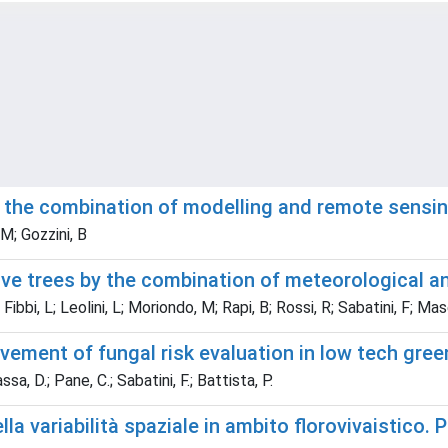
y the combination of modelling and remote sensi
 M; Gozzini, B
ive trees by the combination of meteorological a
bbi, L; Leolini, L; Moriondo, M; Rapi, B; Rossi, R; Sabatini, F; Mase
vement of fungal risk evaluation in low tech gre
ssa, D.; Pane, C.; Sabatini, F.; Battista, P.
 variabilità spaziale in ambito florovivaistico. P