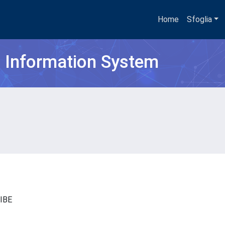
Home
Sfoglia
h Information System
- IBE