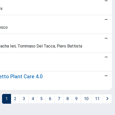
ni
cesco
 Sacha Ieri; Tommaso Del Tacca; Piero Battista
etto Plant Care 4.0
1
2
3
4
5
6
7
8
9
10
11