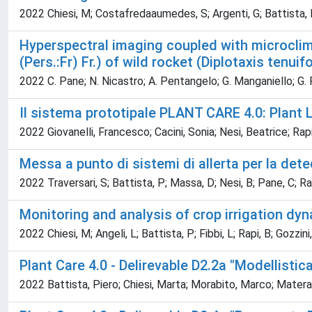
2022 Chiesi, M; Costafredaaumedes, S; Argenti, G; Battista, P; F
Hyperspectral imaging coupled with microcli
(Pers.:Fr) Fr.) of wild rocket (Diplotaxis tenuifol
2022 C. Pane; N. Nicastro; A. Pentangelo; G. Manganiello; G. Rag
Il sistema prototipale PLANT CARE 4.0: Plant 
2022 Giovanelli, Francesco; Cacini, Sonia; Nesi, Beatrice; Rap
Messa a punto di sistemi di allerta per la det
2022 Traversari, S; Battista, P; Massa, D; Nesi, B; Pane, C; Rap
Monitoring and analysis of crop irrigation dy
2022 Chiesi, M; Angeli, L; Battista, P; Fibbi, L; Rapi, B; Gozzini,
Plant Care 4.0 - Delirevable D2.2a "Modellistica
2022 Battista, Piero; Chiesi, Marta; Morabito, Marco; Matera