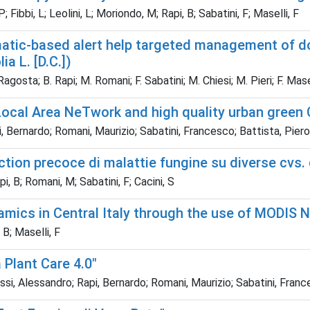
ibbi, L; Leolini, L; Moriondo, M; Rapi, B; Sabatini, F; Maselli, F
matic-based alert help targeted management of 
ia L. [D.C.])
osta; B. Rapi; M. Romani; F. Sabatini; M. Chiesi; M. Pieri; F. Masel
Local Area NeTwork and high quality urban green 
i, Bernardo; Romani, Maurizio; Sabatini, Francesco; Battista, Piero
ection precoce di malattie fungine su diverse cvs.
i, B; Romani, M; Sabatini, F; Cacini, S
namics in Central Italy through the use of MODIS 
 B; Maselli, F
 Plant Care 4.0"
ssi, Alessandro; Rapi, Bernardo; Romani, Maurizio; Sabatini, Fran