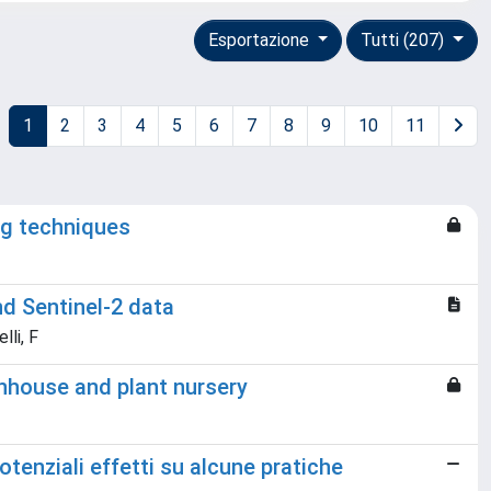
Esportazione
Tutti (207)
1
2
3
4
5
6
7
8
9
10
11
ng techniques
nd Sentinel-2 data
lli, F
enhouse and plant nursery
otenziali effetti su alcune pratiche