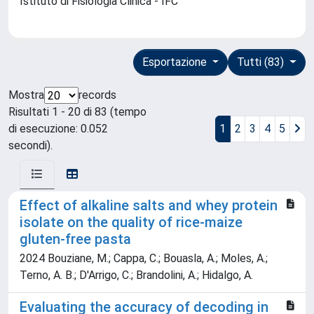
Istituto di Fisiologia Clinica - IFC
Esportazione
Tutti (83)
Mostra
records
Risultati 1 - 20 di 83 (tempo
di esecuzione: 0.052
1
2
3
4
5
secondi).
Effect of alkaline salts and whey protein
isolate on the quality of rice-maize
gluten-free pasta
2024 Bouziane, M.; Cappa, C.; Bouasla, A.; Moles, A.;
Terno, A. B.; D'Arrigo, C.; Brandolini, A.; Hidalgo, A.
Evaluating the accuracy of decoding in