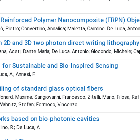
er-Reinforced Polymer Nanocomposite (FRPN) Obje
arò, Pietro; Convertino, Annalisa; Maletta, Carmine; De Luca, Ant
in 2D and 3D two photon direct writing lithograph
iana; Aceti, Dante Maria; De Luca, Antonio; Giocondo, Michele; C
 for Sustainable and Bio-Inspired Sensing
ca, A.; Annesi, F.
ling of standard glass optical fibers
Jonard, Maxime; Sangiovanni, Francesco; Zitelli, Mario; Filosa, Ra
 Wabnitz, Stefan; Formoso, Vincenzo
ks based on bio-photonic cavities
lino, R.; De Luca, A.