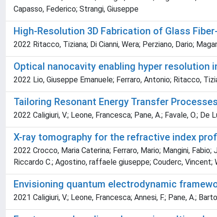
Capasso, Federico; Strangi, Giuseppe
High-Resolution 3D Fabrication of Glass Fib
2022 Ritacco, Tiziana; Di Cianni, Wera; Perziano, Dario; Mag
Optical nanocavity enabling hyper resolution 
2022 Lio, Giuseppe Emanuele; Ferraro, Antonio; Ritacco, Tiz
Tailoring Resonant Energy Transfer Processes
2022 Caligiuri, V.; Leone, Francesca; Pane, A.; Favale, O.; De Lu
X-ray tomography for the refractive index profi
2022 Crocco, Maria Caterina; Ferraro, Mario; Mangini, Fabio; 
Riccardo C.; Agostino, raffaele giuseppe; Couderc, Vincent;
Envisioning quantum electrodynamic framewor
2021 Caligiuri, V.; Leone, Francesca; Annesi, F.; Pane, A.; Barto