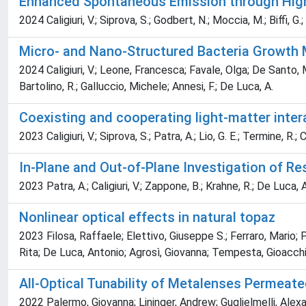
Enhanced Spontaneous Emission through High
2024 Caligiuri, V.; Siprova, S.; Godbert, N.; Moccia, M.; Biffi, 
Micro- and Nano-Structured Bacteria Growth 
2024 Caligiuri, V.; Leone, Francesca; Favale, Olga; De Santo, M.;
Bartolino, R.; Galluccio, Michele; Annesi, F.; De Luca, A.
Coexisting and cooperating light-matter inter
2023 Caligiuri, V.; Siprova, S.; Patra, A.; Lio, G. E.; Termine, R
In-Plane and Out-of-Plane Investigation of Re
2023 Patra, A.; Caligiuri, V.; Zappone, B.; Krahne, R.; De Luca, A
Nonlinear optical effects in natural topaz
2023 Filosa, Raffaele; Elettivo, Giuseppe S.; Ferraro, Mario; 
Rita; De Luca, Antonio; Agrosì, Giovanna; Tempesta, Gioacchi
All-Optical Tunability of Metalenses Permeate
2022 Palermo, Giovanna; Lininger, Andrew; Guglielmelli, Alex