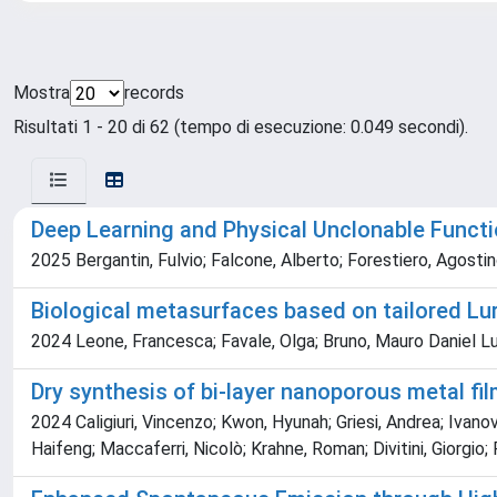
Mostra
records
Risultati 1 - 20 di 62 (tempo di esecuzione: 0.049 secondi).
Deep Learning and Physical Unclonable Functi
2025 Bergantin, Fulvio; Falcone, Alberto; Forestiero, Agostino
Biological metasurfaces based on tailored Lu
2024 Leone, Francesca; Favale, Olga; Bruno, Mauro Daniel Luig
Dry synthesis of bi-layer nanoporous metal f
2024 Caligiuri, Vincenzo; Kwon, Hyunah; Griesi, Andrea; Ivanov
Haifeng; Maccaferri, Nicolò; Krahne, Roman; Divitini, Giorgio; 