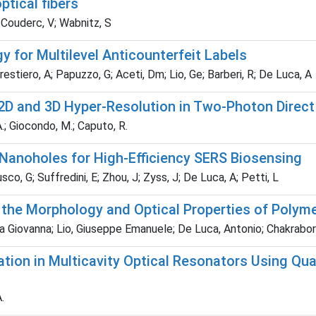
tical fibers
; Couderc, V; Wabnitz, S
 for Multilevel Anticounterfeit Labels
tiero, A; Papuzzo, G; Aceti, Dm; Lio, Ge; Barberi, R; De Luca, A
2D and 3D Hyper-Resolution in Two-Photon Direct
 A.; Giocondo, M.; Caputo, R.
anoholes for High-Efficiency SERS Biosensing
sco, G; Suffredini, E; Zhou, J; Zyss, J; De Luca, A; Petti, L
s the Morphology and Optical Properties of Polyme
ia Giovanna; Lio, Giuseppe Emanuele; De Luca, Antonio; Chakrabor
tion in Multicavity Optical Resonators Using Q
.