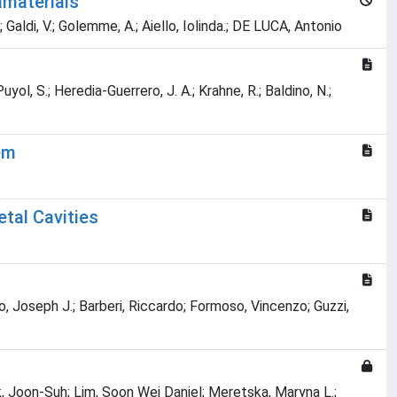
amaterials
.; Galdi, V.; Golemme, A.; Aiello, Iolinda.; DE LUCA, Antonio
uyol, S.; Heredia-Guerrero, J. A.; Krahne, R.; Baldino, N.;
em
etal Cavities
no, Joseph J.; Barberi, Riccardo; Formoso, Vincenzo; Guzzi,
rk, Joon-Suh; Lim, Soon Wei Daniel; Meretska, Maryna L.;