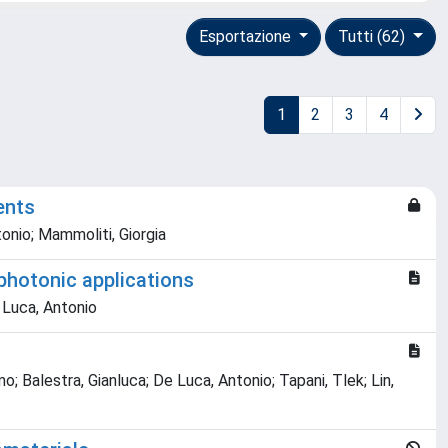
Esportazione
Tutti (62)
1
2
3
4
ents
tonio; Mammoliti, Giorgia
photonic applications
e Luca, Antonio
mo; Balestra, Gianluca; De Luca, Antonio; Tapani, Tlek; Lin,