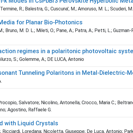
-k Modes in CsPbBr3 Perovskite Hyperbolic Met
G.; Termine, R.; Balestra, G.; Cuscuna', M.; Amoruso, M. L.; Scuderi, M
Media for Planar Bio-Photonics
 Bruno, M. D. L.; Mileti, O.; Pane, A.; Patra, A.; Petti, L.; Guzman-P
action regimes in a polaritonic photovoltaic syst
.; Cilurzo, S.; Golemme, A.; DE LUCA, Antonio
sonant Tunneling Polaritons in Metal-Dielectric-M
.
Procopio, Salvatore; Nicolino, Antonella; Crocco, Maria C.; Beltra
no; Agostino, Raffaele G.
d with Liquid Crystals
a; Ricciardi, Loredana; Nicoletta, Giuseppe; De Luca, Antonio; Pa