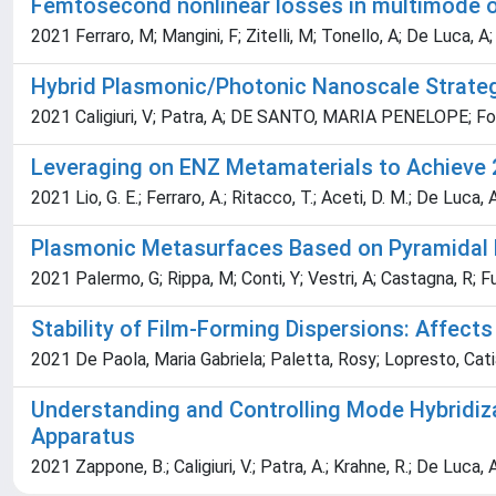
Femtosecond nonlinear losses in multimode op
2021 Ferraro, M; Mangini, F; Zitelli, M; Tonello, A; De Luca, A
Hybrid Plasmonic/Photonic Nanoscale Strategy
2021 Caligiuri, V; Patra, A; DE SANTO, MARIA PENELOPE; Fores
Leveraging on ENZ Metamaterials to Achieve 
2021 Lio, G. E.; Ferraro, A.; Ritacco, T.; Aceti, D. M.; De Luca,
Plasmonic Metasurfaces Based on Pyramidal N
2021 Palermo, G; Rippa, M; Conti, Y; Vestri, A; Castagna, R; Fu
Stability of Film-Forming Dispersions: Affect
2021 De Paola, Maria Gabriela; Paletta, Rosy; Lopresto, Cat
Understanding and Controlling Mode Hybridiza
Apparatus
2021 Zappone, B.; Caligiuri, V.; Patra, A.; Krahne, R.; De Luca, A