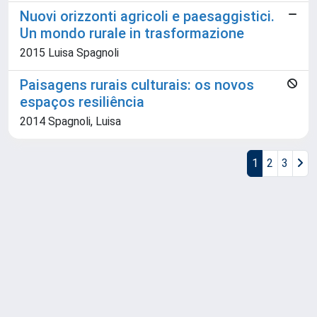
Nuovi orizzonti agricoli e paesaggistici.
Un mondo rurale in trasformazione
2015 Luisa Spagnoli
Paisagens rurais culturais: os novos
espaços resiliência
2014 Spagnoli, Luisa
1
2
3
Powered by
IRIS
-
about IRIS
-
Utilizzo dei cookie
Copyright © 2026