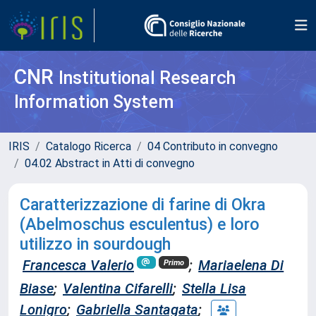
CNR
Institutional Research
Information System
IRIS
Catalogo Ricerca
04 Contributo in convegno
04.02 Abstract in Atti di convegno
Caratterizzazione di farine di Okra
(Abelmoschus esculentus) e loro
utilizzo in sourdough
Francesca Valerio
;
Mariaelena Di
Primo
Biase
;
Valentina Cifarelli
;
Stella Lisa
Lonigro
;
Gabriella Santagata
;