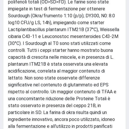
polifenoli totali (OD>SD>FD). Le farine sono state
impiegate in test di fermentazione per ottenere
Sourdough (Okra/frumento 1:10 (p/p); DY300, N0: 8.0
log10 CFU/g LS, 14h), impiegando come starter
Lactiplantibacillus plantarum ITM21B (37°C), Weissella
cibaria C43-11 e Leuconostoc mesenteroides C43-2M
(30°C). I Sourdough al T0 sono stati utilizzati come
controlli. Tutti i ceppi starter hanno mostrato buona
capacità di crescita nelle miscele, e in presenza di L.
plantarum ITM21B è stata osservata una elevata
acidificazione, correlata al maggior contenuto di
lattato. Non sono state osservate differenze
significative nel contenuto di glutammato ed EPS
rispetto al controllo. Un maggior contenuto di TFAA e
una concomitante riduzione delle Proteine Totali è
stato osservato in presenza del ceppo 21B, in
particolare in SD. La farina di okra risulta quindi un
ingrediente innovativo, ancora poco utilizzato, idoneo
alla fermentazione e all’utilizzo in prodotti panificati