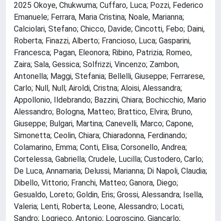
2025 Okoye, Chukwuma; Cuffaro, Luca; Pozzi, Federico
Emanuele; Ferrara, Maria Cristina; Noale, Marianna;
Calciolari, Stefano; Chicco, Davide; Cincotti, Febo; Daini,
Roberta; Finazzi, Alberto; Francioso, Luca; Gasparini,
Francesca; Pagan, Eleonora; Ribino, Patrizia; Romeo,
Zaira; Sala, Gessica; Solfrizzi, Vincenzo; Zambon,
Antonella; Maggi, Stefania; Bellelli, Giuseppe; Ferrarese,
Carlo; Null, Null; Airoldi, Cristna; Aloisi, Alessandra;
Appollonio, Ildebrando; Bazzini, Chiara; Bochicchio, Mario
Alessandro; Bologna, Matteo; Brattico, Elvira; Bruno,
Giuseppe; Bulgari, Martina; Canevelli, Marco; Capone,
Simonetta; Ceolin, Chiara; Chiaradonna, Ferdinando;
Colamarino, Emma; Conti, Elisa; Corsonello, Andrea;
Cortelessa, Gabriella; Crudele, Lucilla; Custodero, Carlo;
De Luca, Annamaria; Delussi, Marianna; Di Napoli, Claudia;
Dibello, Vittorio; Franchi, Matteo; Ganora, Diego;
Gesualdo, Loreto; Goldin, Eris; Grossi, Alessandra; Isella,
Valeria; Lenti, Roberta; Leone, Alessandro; Locati,
Sandro; Logrieco, Antonio; Logroscino, Giancarlo;