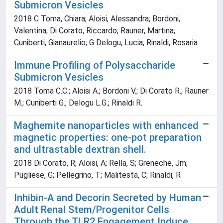
Submicron Vesicles
2018 C Toma, Chiara; Aloisi, Alessandra; Bordoni,
Valentina; Di Corato, Riccardo; Rauner, Martina;
Cuniberti, Gianaurelio; G Delogu, Lucia; Rinaldi, Rosaria
Immune Profiling of Polysaccharide
Submicron Vesicles
2018 Toma C.C.; Aloisi A.; Bordoni V.; Di Corato R.; Rauner
M.; Cuniberti G.; Delogu L.G.; Rinaldi R.
Maghemite nanoparticles with enhanced
magnetic properties: one-pot preparation
and ultrastable dextran shell.
2018 Di Corato, R; Aloisi, A; Rella, S; Greneche, Jm;
Pugliese, G; Pellegrino, T; Malitesta, C; Rinaldi, R
Inhibin-A and Decorin Secreted by Human
Adult Renal Stem/Progenitor Cells
Through the TLR2 Engagement Induce