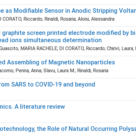
pe as Modifiable Sensor in Anodic Stripping Volt
 CORATO, Riccardo; Rinaldi, Rosaria; Aloisi, Alessandra
 graphite screen printed electrode modified by b
lead ions simultaneous determination
scito, MARIA RACHELE; DI CORATO, Riccardo; Chirivì, Laura; Rina
ted Assembling of Magnetic Nanoparticles
como; Penna, Anna; Slavu, Laura M.; Rinaldi, Rosaria
rom SARS to COVID-19 and beyond
ics. A literature review
echnology, the Role of Natural Occurring Polys