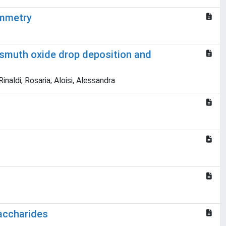
ammetry
ismuth oxide drop deposition and
ldi, Rosaria; Aloisi, Alessandra
accharides