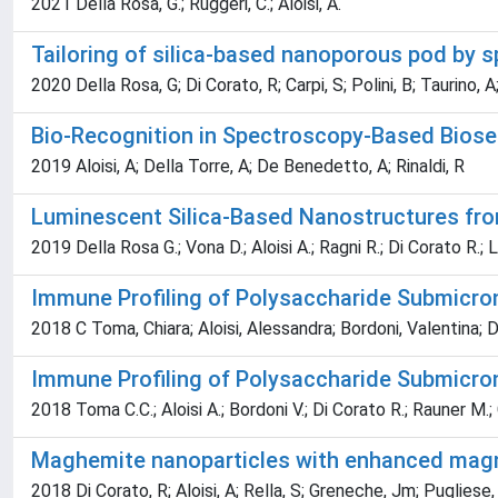
2021 Della Rosa, G.; Ruggeri, C.; Aloisi, A.
Tailoring of silica-based nanoporous pod by s
2020 Della Rosa, G; Di Corato, R; Carpi, S; Polini, B; Taurino, A; 
Bio-Recognition in Spectroscopy-Based Bios
2019 Aloisi, A; Della Torre, A; De Benedetto, A; Rinaldi, R
Luminescent Silica-Based Nanostructures fro
2019 Della Rosa G.; Vona D.; Aloisi A.; Ragni R.; Di Corato R.; 
Immune Profiling of Polysaccharide Submicro
2018 C Toma, Chiara; Aloisi, Alessandra; Bordoni, Valentina; Di
Immune Profiling of Polysaccharide Submicro
2018 Toma C.C.; Aloisi A.; Bordoni V.; Di Corato R.; Rauner M.; 
Maghemite nanoparticles with enhanced magnet
2018 Di Corato, R; Aloisi, A; Rella, S; Greneche, Jm; Pugliese, 