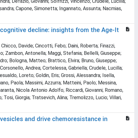
ra; Defazio, Giovanni; Solfrizzi, Vincenzo; Crudele, Lucilla;
Alessandra; Capone, Simonetta; Ingannato, Assunta; Nacmias,
cognitive decline: insights from the Age-It
hicco, Davide; Cincotti, Febo; Daini, Roberta; Finazzi,
zo; Zambon, Antonella; Maggi, Stefania; Bellelli, Giuseppe;
andro; Bologna, Matteo; Brattico, Elvira; Bruno, Giuseppe;
Corsonello, Andrea; Cortelessa, Gabriella; Crudele, Lucilla;
sualdo, Loreto; Goldin, Eris; Grossi, Alessandra; Isella,
uano, Paola; Massimi, Azzurra; Matteini, Paolo; Messina,
; Quaranta, Nicola Antonio Adolfo; Riccardi, Giovanni; Romano,
Tosi, Giorgia; Tratsevich, Alina; Tremolizzo, Lucio; Villari,
vesicles and drive chemoresistance in