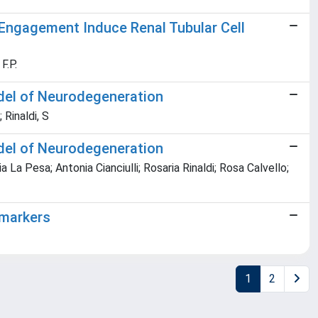
 Engagement Induce Renal Tubular Cell
F.P.
del of Neurodegeneration
 Rinaldi, S
del of Neurodegeneration
a Pesa; Antonia Cianciulli; Rosaria Rinaldi; Rosa Calvello;
 markers
1
2