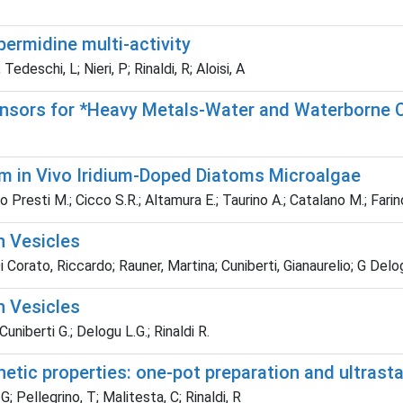
permidine multi-activity
Tedeschi, L; Nieri, P; Rinaldi, R; Aloisi, A
ensors for *Heavy Metals-Water and Waterborne 
m in Vivo Iridium-Doped Diatoms Microalgae
Lo Presti M.; Cicco S.R.; Altamura E.; Taurino A.; Catalano M.; Farino
n Vesicles
 Corato, Riccardo; Rauner, Martina; Cuniberti, Gianaurelio; G Delog
n Vesicles
Cuniberti G.; Delogu L.G.; Rinaldi R.
ic properties: one-pot preparation and ultrastab
G; Pellegrino, T; Malitesta, C; Rinaldi, R