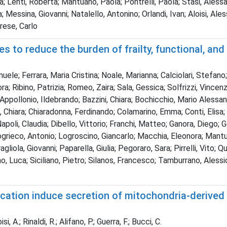
Lenti, Roberta; Mantuano, Paola; Pontrelli, Paola; Stasi, Alessand
a; Messina, Giovanni; Natalello, Antonino; Orlandi, Ivan; Aloisi, 
rese, Carlo
to reduce the burden of frailty, functional, and 
; Ferrara, Maria Cristina; Noale, Marianna; Calciolari, Stefano; C
a; Ribino, Patrizia; Romeo, Zaira; Sala, Gessica; Solfrizzi, Vincen
dra; Appollonio, Ildebrando; Bazzini, Chiara; Bochicchio, Mario Aless
 Chiara; Chiaradonna, Ferdinando; Colamarino, Emma; Conti, Elisa; 
oli, Claudia; Dibello, Vittorio; Franchi, Matteo; Ganora, Diego; Ge
Logrieco, Antonio; Logroscino, Giancarlo; Macchia, Eleonora; Mant
agliola, Giovanni; Paparella, Giulia; Pegoraro, Sara; Pirrelli, Vito
no, Luca; Siciliano, Pietro; Silanos, Francesco; Tamburrano, Alessio; 
tion induce secretion of mitochondria-derived 
, A.; Rinaldi, R.; Alifano, P.; Guerra, F.; Bucci, C.