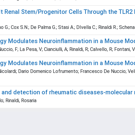
lt Renal Stem/Progenitor Cells Through the TLR2
ino G.; Cox S.N.; De Palma G.; Stasi A.; DIvella C.; Rinaldi R.; Schena 
ogy Modulates Neuroinflammation in a Mouse Mo
io, F; La Pesa, V; Cianciulli, A; Rinaldi, R; Calvello, R; Fontani, V;
ogy Modulates Neuroinflammation in a Mouse Mo
colardi; Dario Domenico Lofrumento; Francesco De Nuccio; Velia L
s and detection of rheumatic diseases-molecular
o; Rinaldi, Rosaria