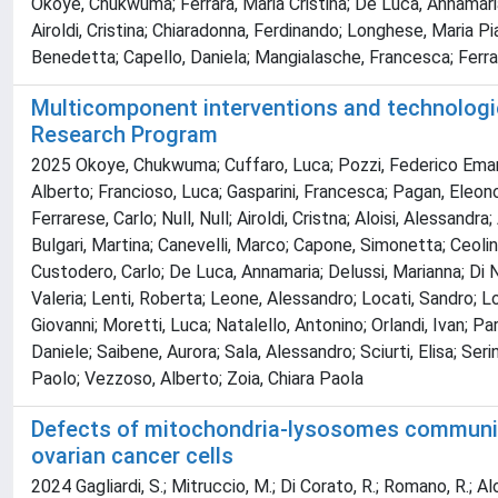
Okoye, Chukwuma; Ferrara, Maria Cristina; De Luca, Annamaria; 
Airoldi, Cristina; Chiaradonna, Ferdinando; Longhese, Maria Pi
Benedetta; Capello, Daniela; Mangialasche, Francesca; Ferra
Multicomponent interventions and technologies 
Research Program
2025 Okoye, Chukwuma; Cuffaro, Luca; Pozzi, Federico Emanuele
Alberto; Francioso, Luca; Gasparini, Francesca; Pagan, Eleonor
Ferrarese, Carlo; Null, Null; Airoldi, Cristna; Aloisi, Alessan
Bulgari, Martina; Canevelli, Marco; Capone, Simonetta; Ceolin,
Custodero, Carlo; De Luca, Annamaria; Delussi, Marianna; Di Nap
Valeria; Lenti, Roberta; Leone, Alessandro; Locati, Sandro; 
Giovanni; Moretti, Luca; Natalello, Antonino; Orlandi, Ivan; Par
Daniele; Saibene, Aurora; Sala, Alessandro; Sciurti, Elisa; Seri
Paolo; Vezzoso, Alberto; Zoia, Chiara Paola
Defects of mitochondria-lysosomes communica
ovarian cancer cells
2024 Gagliardi, S.; Mitruccio, M.; Di Corato, R.; Romano, R.; Aloisi