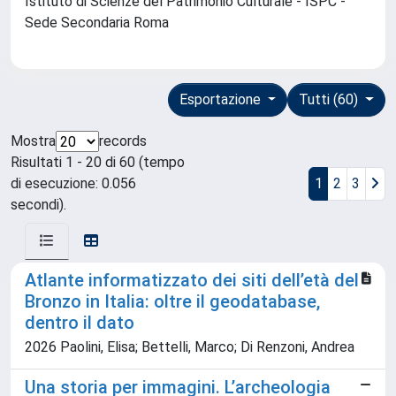
Istituto di Scienze del Patrimonio Culturale - ISPC -
Sede Secondaria Roma
Esportazione
Tutti (60)
Mostra
records
Risultati 1 - 20 di 60 (tempo
di esecuzione: 0.056
1
2
3
secondi).
Atlante informatizzato dei siti dell’età del
Bronzo in Italia: oltre il geodatabase,
dentro il dato
2026 Paolini, Elisa; Bettelli, Marco; Di Renzoni, Andrea
Una storia per immagini. L’archeologia