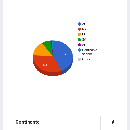
AS
NA
EU
SA
AF
Continente
EU
AS
sconos…
Other
NA
Continente
#