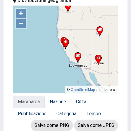
Distribuzione geografica
+
–
©
OpenStreetMap
contributors.
Macroarea
Nazione
Città
Pubblicazione
Categoria
Tempo
Salva come PNG
Salva come JPEG