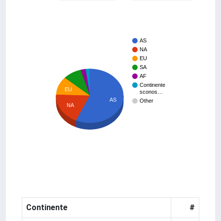
AS
NA
EU
SA
AF
Continente
EU
sconos…
AS
Other
NA
Continente
#