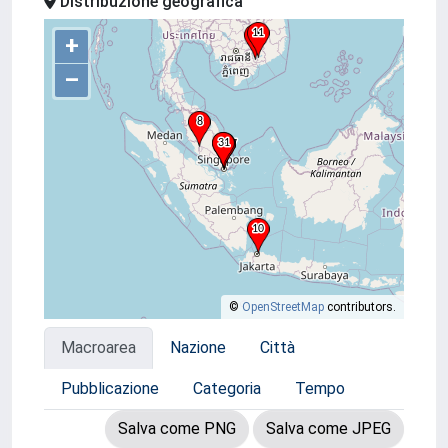
Distribuzione geografica
+
–
©
OpenStreetMap
contributors.
Macroarea
Nazione
Città
Pubblicazione
Categoria
Tempo
Salva come PNG
Salva come JPEG