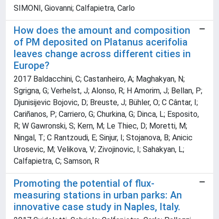
SIMONI, Giovanni; Calfapietra, Carlo
How does the amount and composition
of PM deposited on Platanus acerifolia
leaves change across different cities in
Europe?
2017 Baldacchini, C; Castanheiro, A; Maghakyan, N;
Sgrigna, G; Verhelst, J; Alonso, R; H Amorim, J; Bellan, P;
Djunisijevic Bojovic, D; Breuste, J; Bühler, O; C Cântar, I;
Cariñanos, P; Carriero, G; Churkina, G; Dinca, L; Esposito,
R; W Gawronski, S; Kern, M; Le Thiec, D; Moretti, M;
Ningal, T; C Rantzoudi, E; Sinjur, I; Stojanova, B; Anicic
Urosevic, M; Velikova, V; Zivojinovic, I; Sahakyan, L;
Calfapietra, C; Samson, R
Promoting the potential of flux-
measuring stations in urban parks: An
innovative case study in Naples, Italy.