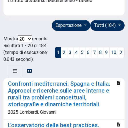
Istituto di Studi sul Mediterraneo - ISMed
Esportazione
Tutti (184)
Mostra
records
Risultati 1 - 20 di 184
(tempo di esecuzione:
1
2
3
4
5
6
7
8
9
10
0.043 secondi).
Confronti mediterranei: Spagna e Italia.
Approcci e ricerche sulle aree interne e
rurali tra problemi concettuali,
storiografie e dinamiche territoriali
2025 Lombardi, Giovanni
L’osservatorio delle best practices.