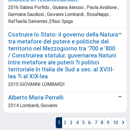
2016 Sabina Porfido ; Giuliana Alessio ; Paola Avallone ;
Germana Gaudiosi ; Giovanni Lombardi ; RosaNappi ;
Raffaella Salvemini ;Efisio Spiga
Costruire lo Stato: il governo della Natura
tra metafore del potere e politiche del
territorio nel Mezzogiorno tra '700 e '800
/ Construirea statului: guvernarea Naturii
între metafore ale puterii ?i politici
teritoriale în Italia de Sud a sec. al XVIII-
lea ?i al XIX-lea
2015 GIOVANNI LOMBARDI
Alberto Maria Perrelli
2014 Lombardi, Giovanni
1
2
3
4
5
6
7
8
9
10