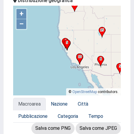
Distribuzione geografica
+
–
©
OpenStreetMap
contributors.
Macroarea
Nazione
Città
Pubblicazione
Categoria
Tempo
Salva come PNG
Salva come JPEG