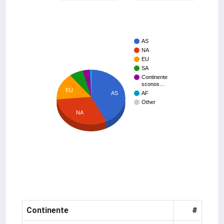
AS
NA
EU
SA
Continente
sconos…
EU
AS
AF
Other
NA
Continente
#