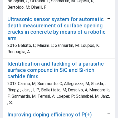
Bolognini, G; Ortolani, L; Sanmartin, M; Capelli, R;
Bertoldo, M; Dinelli, F
Ultrasonic sensor system for automatic
depth measurement of surface opening
cracks in concrete by means of a robotic
arm
2016 Belsito, L; Masini, L; Sanmartin, M; Loupos, K;
Roncaglia, A
Identification and tackling of a parasitic
surface compound in SiC and Si-rich
carbide films
2013 Canino, M; Summonte, C; Allegrezza, M; Shukla, ;
Rimpy, ; Jain, ; I, P; Bellettato, M; Desalvo, A; Mancarella,
F; Sanmartin, M; Terrasi, A; Loeper, P; Schnabel, M; Janz,
; S,
Improving doping efficiency of P(+)