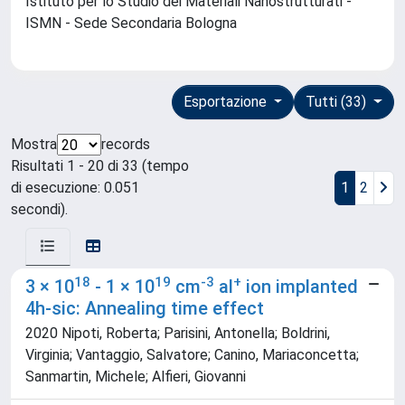
Istituto per lo Studio dei Materiali Nanostrutturati -
ISMN - Sede Secondaria Bologna
Esportazione
Tutti (33)
Mostra
records
Risultati 1 - 20 di 33 (tempo
di esecuzione: 0.051
1
2
secondi).
18
19
-3
+
3 × 10
- 1 × 10
cm
al
ion implanted
4h-sic: Annealing time effect
2020 Nipoti, Roberta; Parisini, Antonella; Boldrini,
Virginia; Vantaggio, Salvatore; Canino, Mariaconcetta;
Sanmartin, Michele; Alfieri, Giovanni