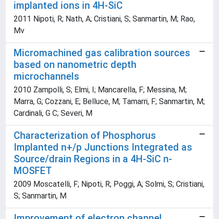
implanted ions in 4H-SiC
2011 Nipoti, R; Nath, A; Cristiani, S; Sanmartin, M; Rao,
Mv
Micromachined gas calibration sources
based on nanometric depth
microchannels
2010 Zampolli, S; Elmi, I; Mancarella, F; Messina, M;
Marra, G; Cozzani, E; Belluce, M; Tamarri, F; Sanmartin, M;
Cardinali, G C; Severi, M
Characterization of Phosphorus
Implanted n+/p Junctions Integrated as
Source/drain Regions in a 4H-SiC n-
MOSFET
2009 Moscatelli, F; Nipoti, R; Poggi, A; Solmi, S; Cristiani,
S; Sanmartin, M
Improvement of electron channel