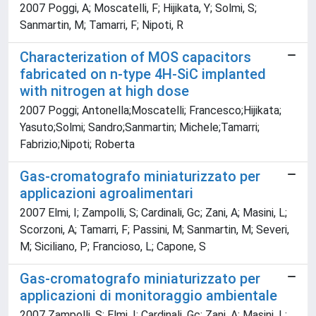
2007 Poggi, A; Moscatelli, F; Hijikata, Y; Solmi, S;
Sanmartin, M; Tamarri, F; Nipoti, R
Characterization of MOS capacitors
fabricated on n-type 4H-SiC implanted
with nitrogen at high dose
2007 Poggi; Antonella;Moscatelli; Francesco;Hijikata;
Yasuto;Solmi; Sandro;Sanmartin; Michele;Tamarri;
Fabrizio;Nipoti; Roberta
Gas-cromatografo miniaturizzato per
applicazioni agroalimentari
2007 Elmi, I; Zampolli, S; Cardinali, Gc; Zani, A; Masini, L;
Scorzoni, A; Tamarri, F; Passini, M; Sanmartin, M; Severi,
M; Siciliano, P; Francioso, L; Capone, S
Gas-cromatografo miniaturizzato per
applicazioni di monitoraggio ambientale
2007 Zampolli, S; Elmi, I; Cardinali, Gc; Zani, A; Masini, L;