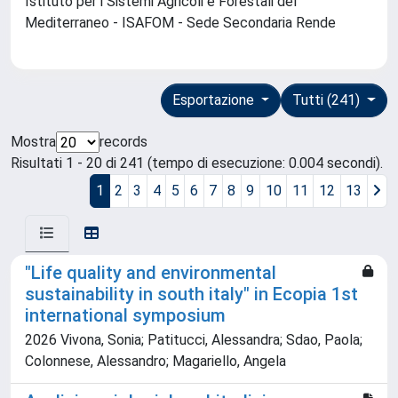
Istituto per i Sistemi Agricoli e Forestali del
Mediterraneo - ISAFOM - Sede Secondaria Rende
Esportazione
Tutti (241)
Mostra
records
Risultati 1 - 20 di 241 (tempo di esecuzione: 0.004 secondi).
1
2
3
4
5
6
7
8
9
10
11
12
13
"Life quality and environmental
sustainability in south italy" in Ecopia 1st
international symposium
2026 Vivona, Sonia; Patitucci, Alessandra; Sdao, Paola;
Colonnese, Alessandro; Magariello, Angela