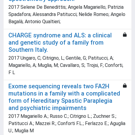
2017 Selene De Benedittis; Angela Magariello; Patrizia
Spadafora; Alessandra Patitucci; Nelide Romeo; Angelo
Bagalà; Antonio Qualtieri;
CHARGE syndrome and ALS: a clinical
and genetic study of a family from
Southern Italy.
2017 Ungaro, C; Citrigno, L; Gentile, G; Patitucci, A;
Magariello, A; Muglia, M; Cavallaro, S; Trojsi, F; Conforti,
F L
Exome sequencing reveals two FA2H
mutations in a family with a complicated
form of Hereditary Spastic Paraplegia
and psychiatric impairments
2017 Magariello A.; Russo C.; Citrigno L.; Zuchner S.;
Patitucci A.; Mazzei R.; Conforti F.L.; Ferlazzo E.; Aguglia
U.; Muglia M