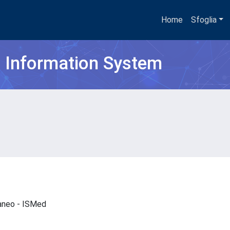
Home
Sfoglia
h Information System
rraneo - ISMed