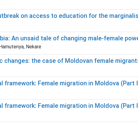
utbreak on access to education for the marginali
ia: An unsaid tale of changing male-female powe
n Hamutenya, Nekare
 changes: the case of Moldovan female migrants 
l framework: Female migration in Moldova (Part I
l framework: Female migration in Moldova (Part I