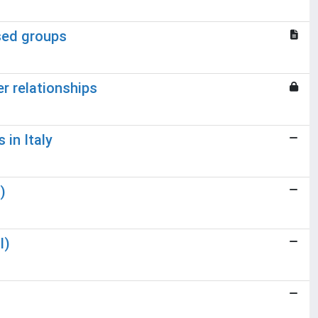
sed groups
r relationships
in Italy
)
I)