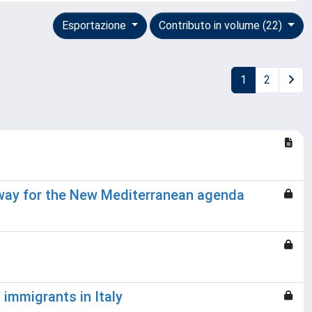
Esportazione
Contributo in volume (22)
1
2
hway for the New Mediterranean agenda
immigrants in Italy