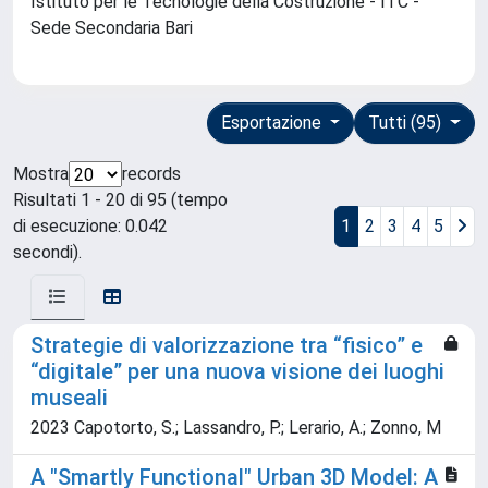
Istituto per le Tecnologie della Costruzione - ITC -
Sede Secondaria Bari
Esportazione
Tutti (95)
Mostra
records
Risultati 1 - 20 di 95 (tempo
di esecuzione: 0.042
1
2
3
4
5
secondi).
Strategie di valorizzazione tra “fisico” e
“digitale” per una nuova visione dei luoghi
museali
2023 Capotorto, S.; Lassandro, P.; Lerario, A.; Zonno, M
A "Smartly Functional" Urban 3D Model: A