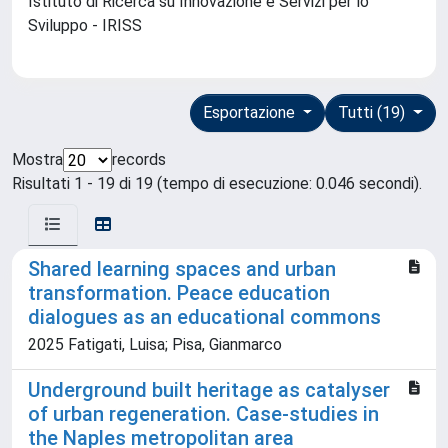
Istituto di Ricerca su Innovazione e Servizi per lo
Sviluppo - IRISS
Esportazione
Tutti (19)
Mostra
records
Risultati 1 - 19 di 19 (tempo di esecuzione: 0.046 secondi).
Shared learning spaces and urban
transformation. Peace education
dialogues as an educational commons
2025 Fatigati, Luisa; Pisa, Gianmarco
Underground built heritage as catalyser
of urban regeneration. Case-studies in
the Naples metropolitan area