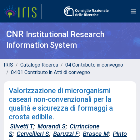
CNR
Institutional Research
Information System
IRIS
Catalogo Ricerca
04 Contributo in convegno
04.01 Contributo in Atti di convegno
Valorizzazione di microrganismi
caseari non-convenzionali per la
qualità e sicurezza di formaggi a
crosta edibile.
Silvetti T
;
Morandi S
;
Cirrincione
S
;
Cervellieri S
;
Baruzzi F
;
Brasca M
;
Pinto