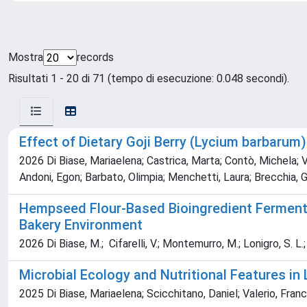
Mostra
records
Risultati 1 - 20 di 71 (tempo di esecuzione: 0.048 secondi).
Effect of Dietary Goji Berry (Lycium barbarum
2026 Di Biase, Mariaelena; Castrica, Marta; Contò, Michela; Val
Andoni, Egon; Barbato, Olimpia; Menchetti, Laura; Brecchia, Ga
Hempseed Flour‑Based Bioingredient Fermented
Bakery Environment
2026 Di Biase, M.; Cifarelli, V.; Montemurro, M.; Lonigro, S. L.; P
Microbial Ecology and Nutritional Features in
2025 Di Biase, Mariaelena; Scicchitano, Daniel; Valerio, Franc