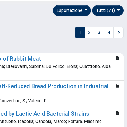
Esportazione
Tutti (71)
1
2
3
4
y of Rabbit Meat
na; Di Giovanni, Sabrina; De Felice, Elena; Quattrone, Alda;
lt‑Reduced Bread Production in Industrial
Convertino, S.; Valerio, F.
d by Lactic Acid Bacterial Strains
 D'Antuono, Isabella; Candela, Marco; Ferrara, Massimo