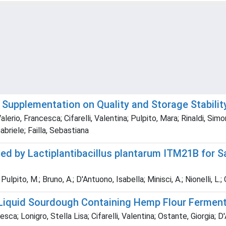
) Supplementation on Quality and Storage Stabilit
erio, Francesca; Cifarelli, Valentina; Pulpito, Mara; Rinaldi, Simo
briele; Failla, Sebastiana
 by Lactiplantibacillus plantarum ITM21B for Sa
ulpito, M.; Bruno, A.; D'Antuono, Isabella; Minisci, A.; Nionelli, L.; 
 Liquid Sourdough Containing Hemp Flour Fermente
esca; Lonigro, Stella Lisa; Cifarelli, Valentina; Ostante, Giorgia;