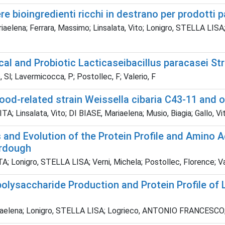
e bioingredienti ricchi in destrano per prodotti 
lena; Ferrara, Massimo; Linsalata, Vito; Lonigro, STELLA LISA; Mu
cal and Probiotic Lacticaseibacillus paracasei S
, Sl; Lavermicocca, P; Postollec, F; Valerio, F
ood-related strain Weissella cibaria C43-11 and 
; Linsalata, Vito; DI BIASE, Mariaelena; Musio, Biagia; Gallo, Vi
and Evolution of the Protein Profile and Amino Ac
urdough
; Lonigro, STELLA LISA; Verni, Michela; Postollec, Florence; V
olysaccharide Production and Protein Profile of
riaelena; Lonigro, STELLA LISA; Logrieco, ANTONIO FRANCESCO