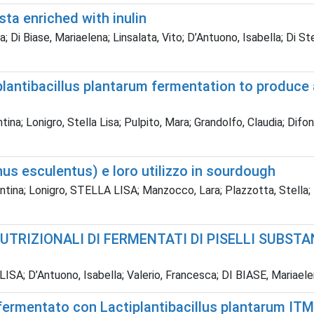
sta enriched with inulin
; Di Biase, Mariaelena; Linsalata, Vito; D’Antuono, Isabella; Di Ste
lantibacillus plantarum fermentation to produce a
ntina; Lonigro, Stella Lisa; Pulpito, Mara; Grandolfo, Claudia; Difo
hus esculentus) e loro utilizzo in sourdough
ntina; Lonigro, STELLA LISA; Manzocco, Lara; Plazzotta, Stella; Ma
TRIZIONALI DI FERMENTATI DI PISELLI SUBSTA
 LISA; D’Antuono, Isabella; Valerio, Francesca; DI BIASE, Mariael
i fermentato con Lactiplantibacillus plantarum IT