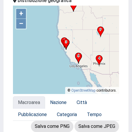
Distribuzione geografica
+
–
©
OpenStreetMap
contributors.
Macroarea
Nazione
Città
Pubblicazione
Categoria
Tempo
Salva come PNG
Salva come JPEG