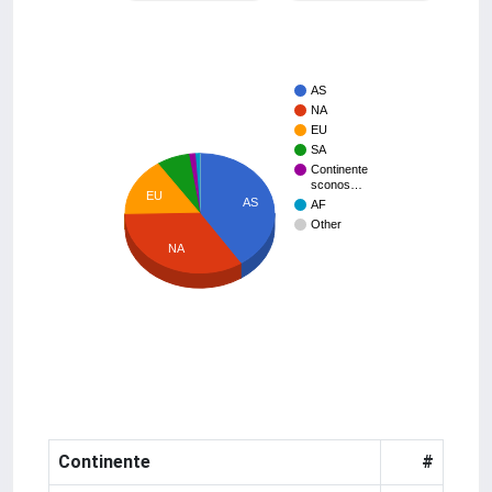
AS
NA
EU
SA
Continente
sconos…
EU
AS
AF
Other
NA
Continente
#