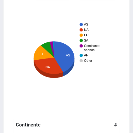
AS
NA
EU
SA
Continente
sconos…
EU
AS
AF
Other
NA
Continente
#