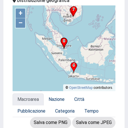
Distribuzione geografica
+
–
©
OpenStreetMap
contributors.
Macroarea
Nazione
Città
Pubblicazione
Categoria
Tempo
Salva come PNG
Salva come JPEG