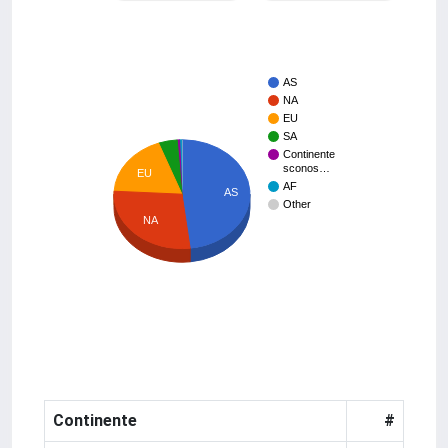
AS
NA
EU
SA
Continente
sconos…
EU
AF
AS
Other
NA
Continente
#